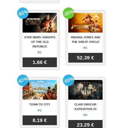
-82%
-25%
STAR WARS: KNIGHTS
INDIANA JONES AND
OF THE OLD
THE GREAT CIRCLE
REPUBLIC
PC
PC
52.39 €
1.66 €
-67%
-53%
TOWN TO CITY
CLAIR OBSCUR:
EXPEDITION 33
PC
PC
8.19 €
23.29 €