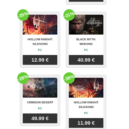
-35%
-31%
HOLLOW KNIGHT:
BLACK MYTH:
SILKSONG
WUKONG
PC
PC
12.99 €
40.99 €
-28%
-38%
CRIMSON DESERT
HOLLOW KNIGHT:
SILKSONG
PC
PC
49.99 €
11.99 €