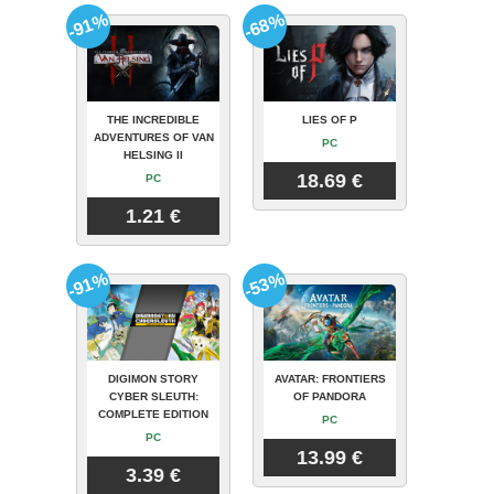
-91%
-68%
THE INCREDIBLE
LIES OF P
ADVENTURES OF VAN
PC
HELSING II
18.69 €
PC
1.21 €
-91%
-53%
DIGIMON STORY
AVATAR: FRONTIERS
CYBER SLEUTH:
OF PANDORA
COMPLETE EDITION
PC
PC
13.99 €
3.39 €