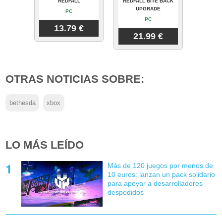
REDFALL
REDFALL BITE BACK
UPGRADE
PC
PC
13.79 €
21.99 €
OTRAS NOTICIAS SOBRE:
bethesda
xbox
LO MÁS LEÍDO
Más de 120 juegos por menos de
10 euros: lanzan un pack solidario
para apoyar a desarrolladores
despedidos