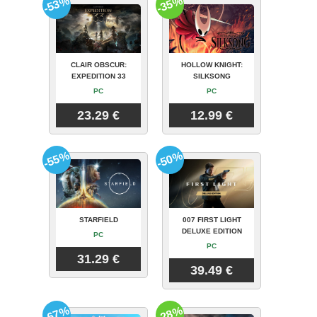
-53%
-35%
CLAIR OBSCUR:
HOLLOW KNIGHT:
EXPEDITION 33
SILKSONG
PC
PC
23.29 €
12.99 €
-55%
-50%
STARFIELD
007 FIRST LIGHT
DELUXE EDITION
PC
PC
31.29 €
39.49 €
-67%
-28%