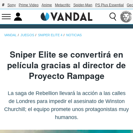
Sony
Prime Video
Anime
Metacritic
Spider-Man
PS Plus Essential
Geo
VANDAL
JUEGOS
SNIPER ELITE 4
NOTICIAS
Sniper Elite se convertirá en
película gracias al director de
Proyecto Rampage
La saga de Rebellion llevará la acción a las calles
de Londres para impedir el asesinato de Winston
Churchill; el equipo promete unos protagonistas muy
humanos.