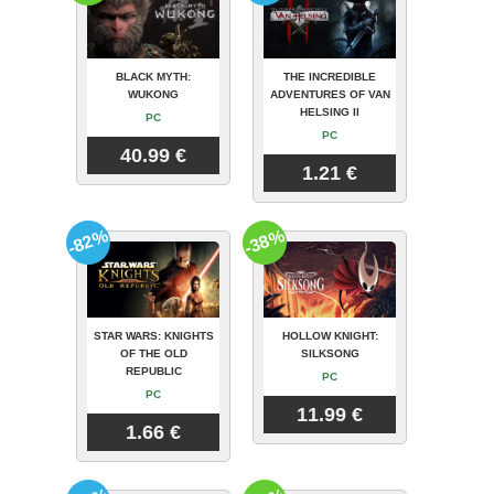
BLACK MYTH:
THE INCREDIBLE
WUKONG
ADVENTURES OF VAN
HELSING II
PC
PC
40.99 €
1.21 €
-82%
-38%
STAR WARS: KNIGHTS
HOLLOW KNIGHT:
OF THE OLD
SILKSONG
REPUBLIC
PC
PC
11.99 €
1.66 €