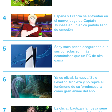
España y Francia se enfrentan en
el nuevo juego de Captain
Tsubasa en un épico partido lleno
de emoción
Sony saca pecho asegurando que
sus consolas son más
económicas que un PC de alta
gama
Ya es oficial: la nueva 'Solo
Leveling' tropieza y no repite el
fenómeno de su 'predecesora'
como gran anime del año
Es oficial: bautizan la nueva serie