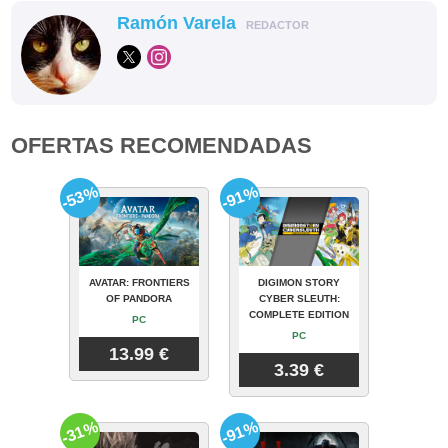
Ramón Varela
REDACTOR
OFERTAS RECOMENDADAS
-53%
-91%
AVATAR: FRONTIERS
DIGIMON STORY
OF PANDORA
CYBER SLEUTH:
COMPLETE EDITION
PC
PC
13.99 €
3.39 €
-31%
-91%