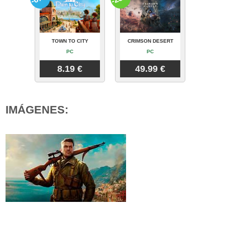
TOWN TO CITY
CRIMSON DESERT
PC
PC
8.19 €
49.99 €
IMÁGENES: