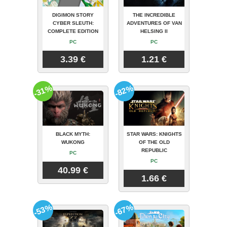
DIGIMON STORY
THE INCREDIBLE
CYBER SLEUTH:
ADVENTURES OF VAN
COMPLETE EDITION
HELSING II
PC
PC
3.39 €
1.21 €
-31%
-82%
BLACK MYTH:
STAR WARS: KNIGHTS
WUKONG
OF THE OLD
REPUBLIC
PC
PC
40.99 €
1.66 €
-53%
-67%