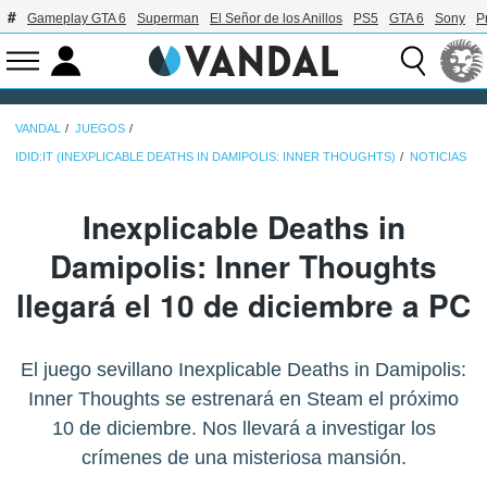
Gameplay GTA 6
Superman
El Señor de los Anillos
PS5
GTA 6
Sony
P
VANDAL
JUEGOS
IDID:IT (INEXPLICABLE DEATHS IN DAMIPOLIS: INNER THOUGHTS)
NOTICIAS
Inexplicable Deaths in
Damipolis: Inner Thoughts
llegará el 10 de diciembre a PC
El juego sevillano Inexplicable Deaths in Damipolis:
Inner Thoughts se estrenará en Steam el próximo
10 de diciembre. Nos llevará a investigar los
crímenes de una misteriosa mansión.