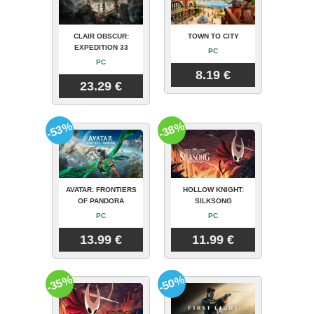
CLAIR OBSCUR:
TOWN TO CITY
EXPEDITION 33
PC
PC
8.19 €
23.29 €
-53%
-38%
AVATAR: FRONTIERS
HOLLOW KNIGHT:
OF PANDORA
SILKSONG
PC
PC
13.99 €
11.99 €
-35%
-50%