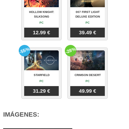
HOLLOW KNIGHT:
007 FIRST LIGHT
SILKSONG
DELUXE EDITION
PC
PC
12.99 €
39.49 €
-55%
-28%
STARFIELD
CRIMSON DESERT
PC
PC
31.29 €
49.99 €
IMÁGENES: