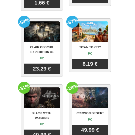
1.66 €
-53%
-67%
CLAIR OBSCUR:
TOWN TO CITY
EXPEDITION 33
PC
PC
8.19 €
23.29 €
-31%
-28%
BLACK MYTH:
CRIMSON DESERT
WUKONG
PC
PC
49.99 €
40.99 €