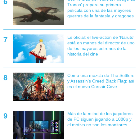
Tronos' prepara su primera
película con una de las mayores
guerras de la fantasía y dragones
Es oficial: el live-action de 'Naruto'
está en manos del director de uno
de los mayores estrenos de la
historia del cine
Como una mezcla de The Settlers
y Assassin's Creed Black Flag: así
es el nuevo Corsair Cove
Más de la mitad de los jugadores
de PC siguen jugando a 1080p y
el motivo no son los monitores