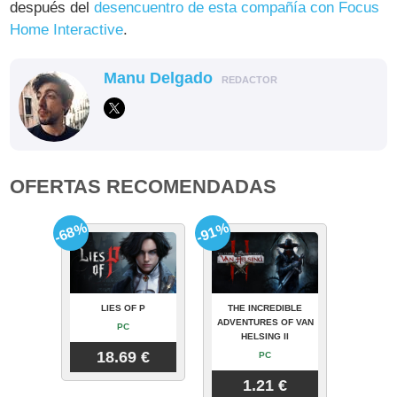
después del
desencuentro de esta compañía con Focus
Home Interactive
.
Manu Delgado
REDACTOR
OFERTAS RECOMENDADAS
-68%
-91%
LIES OF P
THE INCREDIBLE
ADVENTURES OF VAN
PC
HELSING II
18.69 €
PC
1.21 €