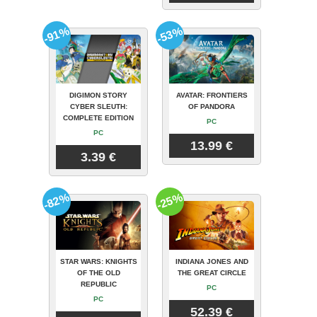
-91%
-53%
DIGIMON STORY
AVATAR: FRONTIERS
CYBER SLEUTH:
OF PANDORA
COMPLETE EDITION
PC
PC
13.99 €
3.39 €
-82%
-25%
STAR WARS: KNIGHTS
INDIANA JONES AND
OF THE OLD
THE GREAT CIRCLE
REPUBLIC
PC
PC
52.39 €