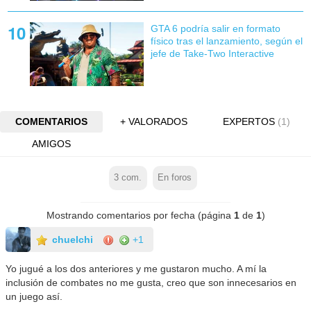
GTA 6 podría salir en formato
físico tras el lanzamiento, según el
jefe de Take-Two Interactive
COMENTARIOS
+ VALORADOS
EXPERTOS
(1)
AMIGOS
3
com.
En foros
Mostrando comentarios por fecha (página
1
de
1
)
chuelchi
+1
Yo jugué a los dos anteriores y me gustaron mucho. A mí la
inclusión de combates no me gusta, creo que son innecesarios en
un juego así.