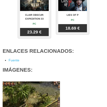
CLAIR OBSCUR:
LIES OF P
EXPEDITION 33
PC
PC
18.69 €
23.29 €
ENLACES RELACIONADOS:
Fuente
IMÁGENES: