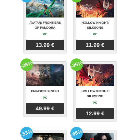
AVATAR: FRONTIERS
HOLLOW KNIGHT:
OF PANDORA
SILKSONG
PC
PC
13.99 €
11.99 €
-28%
-35%
CRIMSON DESERT
HOLLOW KNIGHT:
SILKSONG
PC
PC
49.99 €
12.99 €
-53%
-68%