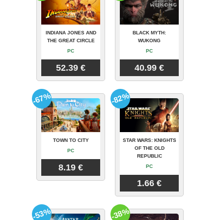
INDIANA JONES AND
BLACK MYTH:
THE GREAT CIRCLE
WUKONG
PC
PC
52.39 €
40.99 €
-67%
-82%
TOWN TO CITY
STAR WARS: KNIGHTS
OF THE OLD
PC
REPUBLIC
8.19 €
PC
1.66 €
-53%
-38%