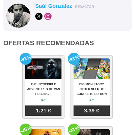
Saúl González
REDACTOR
OFERTAS RECOMENDADAS
-91%
-91%
THE INCREDIBLE
DIGIMON STORY
ADVENTURES OF VAN
CYBER SLEUTH:
HELSING II
COMPLETE EDITION
PC
PC
1.21 €
3.39 €
-25%
-31%