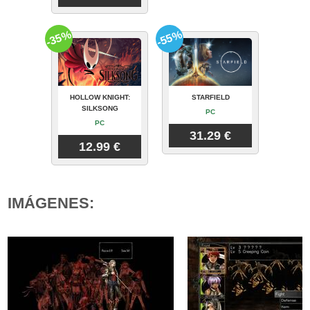
-35%
-55%
HOLLOW KNIGHT:
STARFIELD
SILKSONG
PC
PC
31.29 €
12.99 €
IMÁGENES: