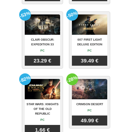
-53%
-50%
CLAIR OBSCUR:
007 FIRST LIGHT
EXPEDITION 33
DELUXE EDITION
PC
PC
23.29 €
39.49 €
-82%
-28%
STAR WARS: KNIGHTS
CRIMSON DESERT
OF THE OLD
PC
REPUBLIC
49.99 €
PC
1.66 €