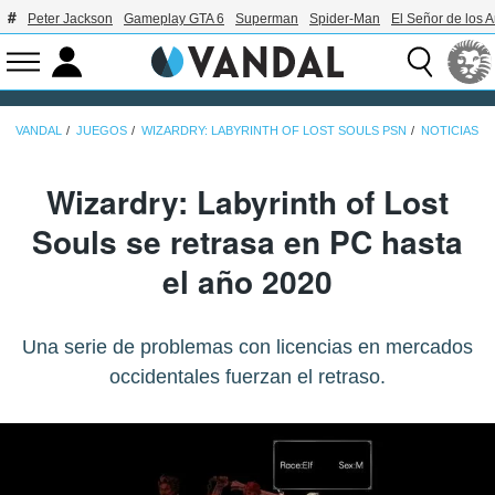
Peter Jackson
Gameplay GTA 6
Superman
Spider-Man
El Señor de los A
VANDAL
JUEGOS
WIZARDRY: LABYRINTH OF LOST SOULS PSN
NOTICIAS
Wizardry: Labyrinth of Lost
Souls se retrasa en PC hasta
el año 2020
Una serie de problemas con licencias en mercados
occidentales fuerzan el retraso.