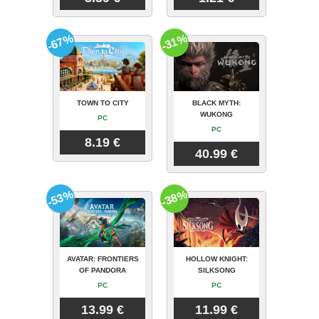
-67%
-31%
TOWN TO CITY
BLACK MYTH:
WUKONG
PC
PC
8.19 €
40.99 €
-53%
-38%
AVATAR: FRONTIERS
HOLLOW KNIGHT:
OF PANDORA
SILKSONG
PC
PC
13.99 €
11.99 €