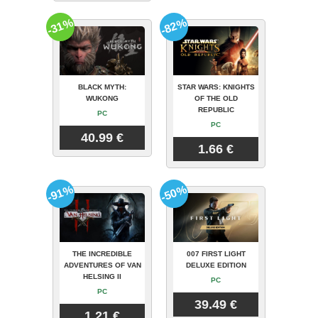
-31%
-82%
BLACK MYTH:
STAR WARS: KNIGHTS
WUKONG
OF THE OLD
REPUBLIC
PC
PC
40.99 €
1.66 €
-91%
-50%
THE INCREDIBLE
007 FIRST LIGHT
ADVENTURES OF VAN
DELUXE EDITION
HELSING II
PC
PC
39.49 €
1.21 €