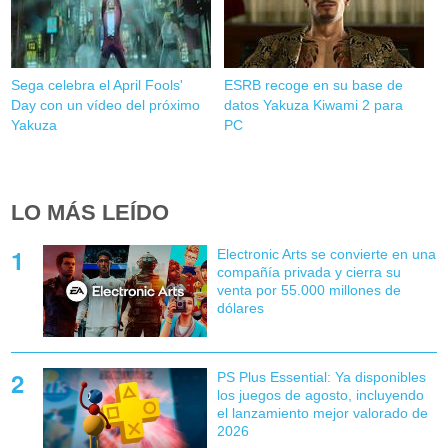
Sega celebra el April Fools'
ESRB recoge en su base de
Day con un vídeo del próximo
datos Yakuza Kiwami 2 para
Yakuza
PC
LO MÁS LEÍDO
Electronic Arts se convierte en una
compañía privada y cierra su
venta por 55.000 millones de
dólares
PS Plus Essential: Ya disponibles
los juegos de agosto, incluyendo
el lanzamiento mejor valorado de
2026