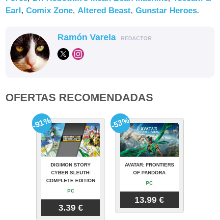
Earl
,
Comix Zone
,
Altered Beast
,
Gunstar Heroes
.
Ramón Varela
REDACTOR
OFERTAS RECOMENDADAS
-91%
-53%
DIGIMON STORY
AVATAR: FRONTIERS
CYBER SLEUTH:
OF PANDORA
COMPLETE EDITION
PC
PC
13.99 €
3.39 €