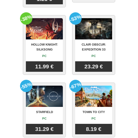
-38%
-53%
HOLLOW KNIGHT:
CLAIR OBSCUR:
SILKSONG
EXPEDITION 33
PC
PC
11.99 €
23.29 €
-55%
-67%
STARFIELD
TOWN TO CITY
PC
PC
31.29 €
8.19 €