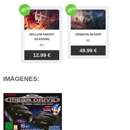
-35%
-28%
HOLLOW KNIGHT:
CRIMSON DESERT
SILKSONG
PC
PC
49.99 €
12.99 €
IMÁGENES: