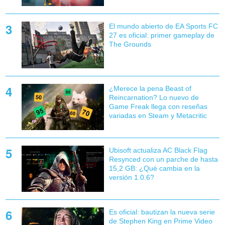
El mundo abierto de EA Sports FC
27 es oficial: primer gameplay de
The Grounds
¿Merece la pena Beast of
Reincarnation? Lo nuevo de
Game Freak llega con reseñas
variadas en Steam y Metacritic
Ubisoft actualiza AC Black Flag
Resynced con un parche de hasta
15,2 GB: ¿Qué cambia en la
versión 1.0.6?
Es oficial: bautizan la nueva serie
de Stephen King en Prime Video