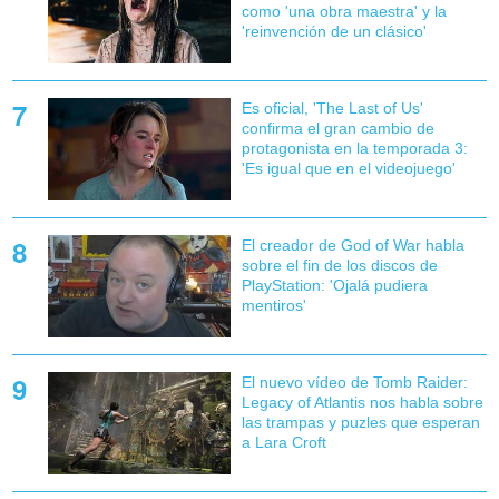
como 'una obra maestra' y la
'reinvención de un clásico'
Es oficial, 'The Last of Us'
confirma el gran cambio de
protagonista en la temporada 3:
'Es igual que en el videojuego'
El creador de God of War habla
sobre el fin de los discos de
PlayStation: 'Ojalá pudiera
mentiros'
El nuevo vídeo de Tomb Raider:
Legacy of Atlantis nos habla sobre
las trampas y puzles que esperan
a Lara Croft