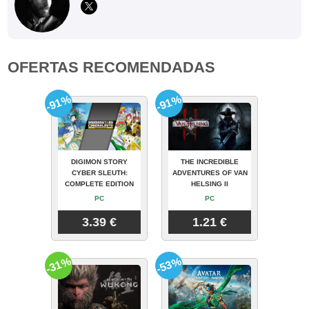
OFERTAS RECOMENDADAS
-91%
-91%
DIGIMON STORY
THE INCREDIBLE
CYBER SLEUTH:
ADVENTURES OF VAN
COMPLETE EDITION
HELSING II
PC
PC
3.39 €
1.21 €
-31%
-53%