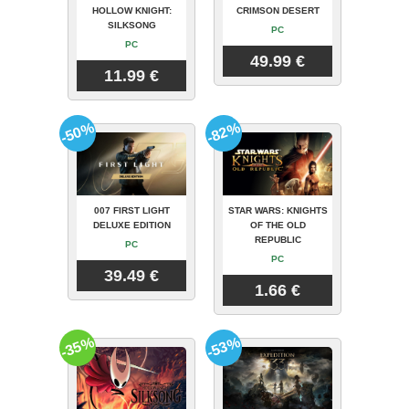
HOLLOW KNIGHT:
CRIMSON DESERT
SILKSONG
PC
PC
49.99 €
11.99 €
-50%
-82%
007 FIRST LIGHT
STAR WARS: KNIGHTS
DELUXE EDITION
OF THE OLD
REPUBLIC
PC
PC
39.49 €
1.66 €
-35%
-53%