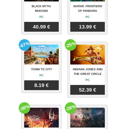
BLACK MYTH:
AVATAR: FRONTIERS
WUKONG
OF PANDORA
PC
PC
40.99 €
13.99 €
-67%
-25%
TOWN TO CITY
INDIANA JONES AND
THE GREAT CIRCLE
PC
PC
8.19 €
52.39 €
-38%
-28%