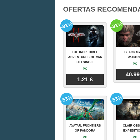
OFERTAS RECOMEND
-91%
-31%
THE INCREDIBLE
BLACK MY
ADVENTURES OF VAN
WUKON
HELSING II
PC
PC
40.99
1.21 €
-53%
-53%
AVATAR: FRONTIERS
CLAIR OBS
OF PANDORA
EXPEDITIO
PC
PC