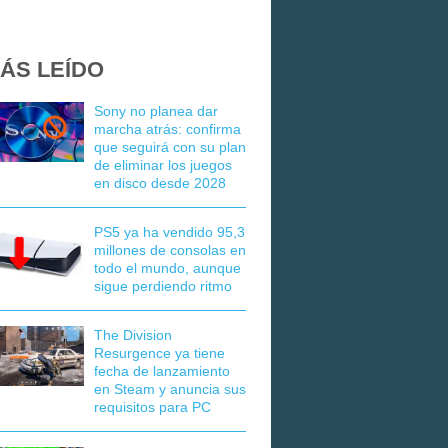
ÁS LEÍDO
Sony no planea dar
marcha atrás: confirma
que seguirá con su plan
de eliminar los juegos
en disco desde 2028
PS5 ya ha vendido 95,3
millones de consolas en
todo el mundo, aunque
sigue perdiendo ritmo
The Division
Resurgence ya tiene
fecha de lanzamiento
en Steam y anuncia sus
requisitos para PC