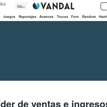
DLA
Más ↓
Juegos
Reportajes
Avances
Trucos
Foro
Random
Hard
íder de ventas e ingres