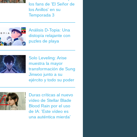
los fans de 'El Señor de
los Anillos' en su
Temporada 3
Análisis D-Topia: Una
distopía relajante con
puzles de playa
Solo Leveling: Arise
muestra la mayor
transformación de Sung
Jinwoo junto a su
ejército y todo su poder
Duras críticas al nuevo
vídeo de Stellar Blade
Blood Rain por el uso
de IA: 'Este vídeo es
una auténtica mierda'