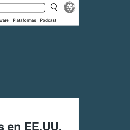
ware
Plataformas
Podcast
os en EE.UU.