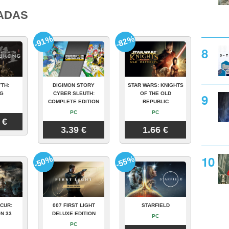
ADAS
-91%
-82%
TH:
DIGIMON STORY
STAR WARS: KNIGHTS
G
CYBER SLEUTH:
OF THE OLD
COMPLETE EDITION
REPUBLIC
PC
PC
 €
3.39 €
1.66 €
-50%
-55%
CUR:
007 FIRST LIGHT
STARFIELD
N 33
DELUXE EDITION
PC
PC