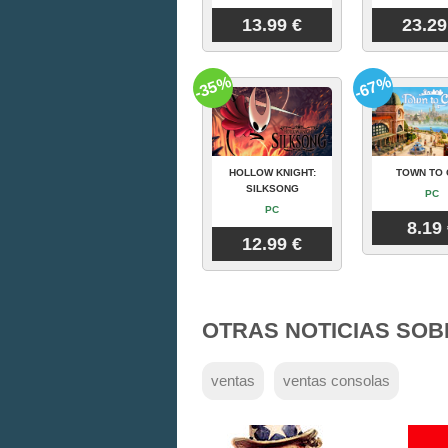
13.99 €
23.29
-35%
-67%
HOLLOW KNIGHT:
TOWN TO 
SILKSONG
PC
PC
8.19
12.99 €
OTRAS NOTICIAS SOB
ventas
ventas consolas