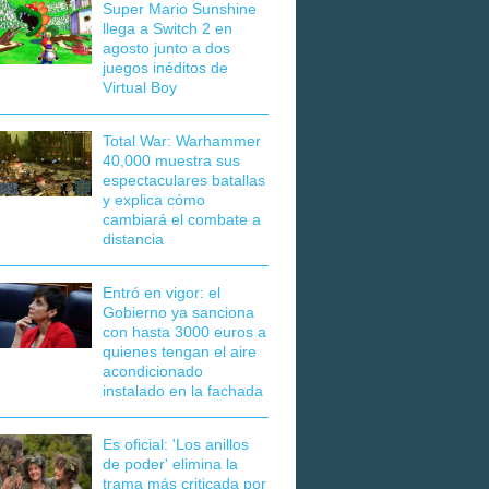
Super Mario Sunshine
llega a Switch 2 en
agosto junto a dos
juegos inéditos de
Virtual Boy
Total War: Warhammer
40,000 muestra sus
espectaculares batallas
y explica cómo
cambiará el combate a
distancia
Entró en vigor: el
Gobierno ya sanciona
con hasta 3000 euros a
quienes tengan el aire
acondicionado
instalado en la fachada
Es oficial: 'Los anillos
de poder' elimina la
trama más criticada por