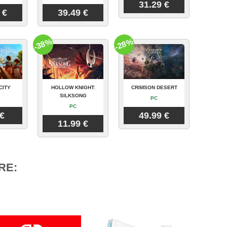
31.29 €
 €
39.49 €
-38%
-28%
CITY
HOLLOW KNIGHT:
CRIMSON DESERT
SILKSONG
PC
PC
 €
49.99 €
11.99 €
RE: