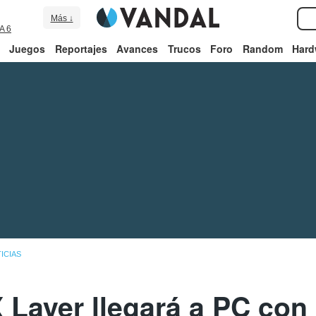
Más ↓
A 6
Juegos
Reportajes
Avances
Trucos
Foro
Random
Hard
ICIAS
 Layer llegará a PC con