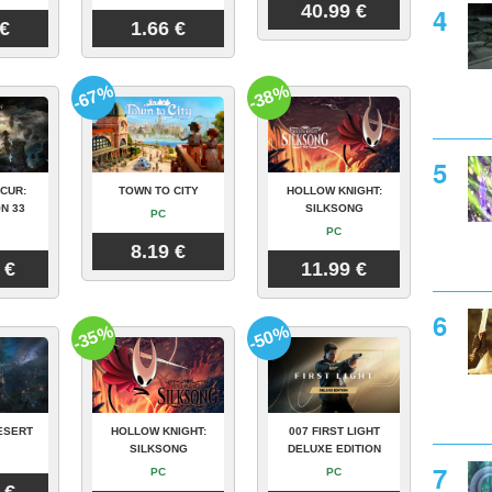
40.99 €
 €
1.66 €
-67%
-38%
CUR:
TOWN TO CITY
HOLLOW KNIGHT:
N 33
SILKSONG
PC
PC
8.19 €
 €
11.99 €
-35%
-50%
ESERT
HOLLOW KNIGHT:
007 FIRST LIGHT
SILKSONG
DELUXE EDITION
PC
PC
 €