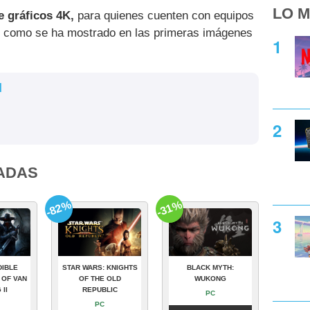
LO M
e gráficos 4K,
para quienes cuenten con equipos
lo, como se ha mostrado en las primeras imágenes
l
ADAS
-82%
-31%
DIBLE
STAR WARS: KNIGHTS
BLACK MYTH:
 OF VAN
OF THE OLD
WUKONG
 II
REPUBLIC
PC
PC