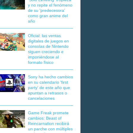
y no repite el fenómeno
de su 'predecesora'
como gran anime del
año
Oficial: las ventas
digitales de juegos en
consolas de Nintendo
siguen creciendo e
imponiéndose al
formato físico
Sony ha hecho cambios
en su calendario 'first
party' de este año que
apuntan a retrasos o
cancelaciones
Game Freak promete
cambios: Beast of
Reincarnation recibirá
un parche con múltiples