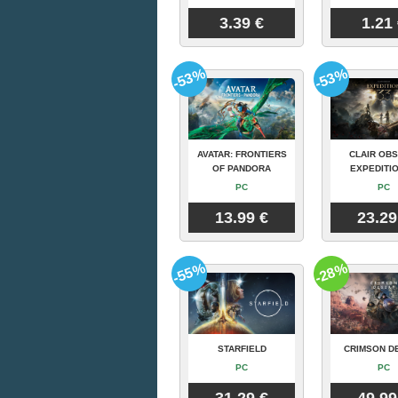
3.39 €
1.21
-53%
-53%
AVATAR: FRONTIERS
CLAIR OBS
OF PANDORA
EXPEDITIO
PC
PC
13.99 €
23.29
-55%
-28%
STARFIELD
CRIMSON D
PC
PC
31.29 €
49.99