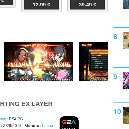
12.99 €
39.49 €
HTING EX LAYER
Layer
PS4
PC
:
28/6/2018
·
Género:
Lucha