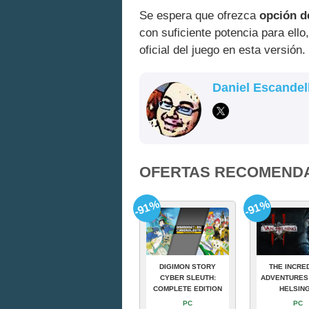
Se espera que ofrezca
opción d
con suficiente potencia para el
oficial del juego en esta versión.
Daniel Escandel
OFERTAS RECOMEND
-91%
-91%
DIGIMON STORY
THE INCRE
CYBER SLEUTH:
ADVENTURES
COMPLETE EDITION
HELSING
PC
PC