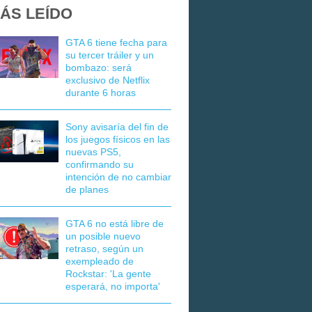
ÁS LEÍDO
GTA 6 tiene fecha para
su tercer tráiler y un
bombazo: será
exclusivo de Netflix
durante 6 horas
Sony avisaría del fin de
los juegos físicos en las
nuevas PS5,
confirmando su
intención de no cambiar
de planes
GTA 6 no está libre de
un posible nuevo
retraso, según un
exempleado de
Rockstar: 'La gente
esperará, no importa'