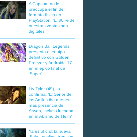
A Capcom no le
preocupa el fin del
formato físico en
PlayStation: 'El 90 % de
nuestras ventas son
digitales'
Dragon Ball Legends
presenta el equipo
definitivo con Golden
Freezer y Androide 17
en el épico final de
'Super'
Liv Tyler (49), lo
confirma: 'El Señor de
los Anillos iba a tener
más presencia de
Arwen, incluso luchaba
en el Abismo de Helm'
Ya es oficial: la nueva
'Solo Leveling' tropieza