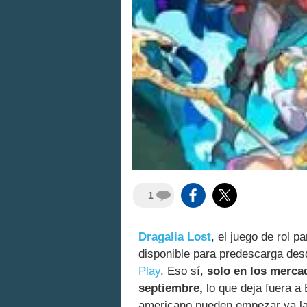
1
Dragalia Lost
, el juego de rol 
disponible para predescarga desd
Play
. Eso sí,
solo en los mercad
septiembre,
lo que deja fuera a 
americano pueden empezar ya la 