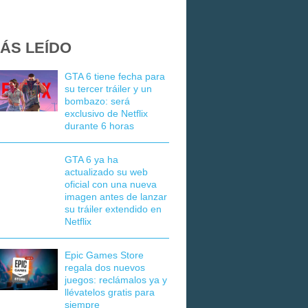
ÁS LEÍDO
GTA 6 tiene fecha para
su tercer tráiler y un
bombazo: será
exclusivo de Netflix
durante 6 horas
GTA 6 ya ha
actualizado su web
oficial con una nueva
imagen antes de lanzar
su tráiler extendido en
Netflix
Epic Games Store
regala dos nuevos
juegos: reclámalos ya y
llévatelos gratis para
siempre