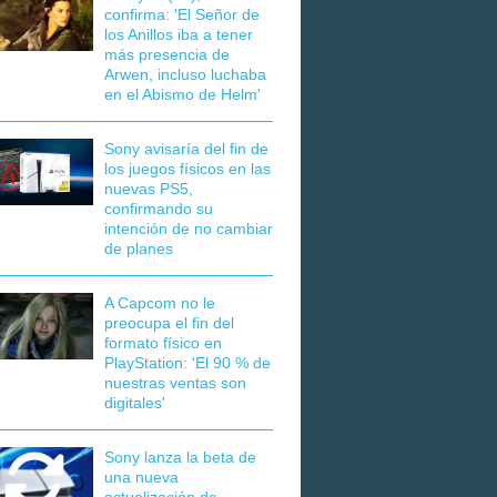
confirma: 'El Señor de
los Anillos iba a tener
más presencia de
Arwen, incluso luchaba
en el Abismo de Helm'
Sony avisaría del fin de
los juegos físicos en las
nuevas PS5,
confirmando su
intención de no cambiar
de planes
A Capcom no le
preocupa el fin del
formato físico en
PlayStation: 'El 90 % de
nuestras ventas son
digitales'
Sony lanza la beta de
una nueva