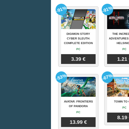
-91%
-91%
DIGIMON STORY
THE INCRE
CYBER SLEUTH:
ADVENTURES
COMPLETE EDITION
HELSING
PC
PC
3.39 €
1.21
-53%
-67%
AVATAR: FRONTIERS
TOWN TO 
OF PANDORA
PC
PC
8.19
13.99 €