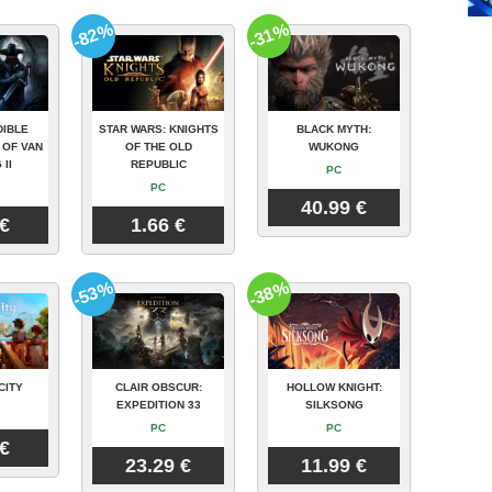
-82%
-31%
DIBLE
STAR WARS: KNIGHTS
BLACK MYTH:
 OF VAN
OF THE OLD
WUKONG
 II
REPUBLIC
PC
PC
40.99 €
 €
1.66 €
-53%
-38%
CITY
CLAIR OBSCUR:
HOLLOW KNIGHT:
EXPEDITION 33
SILKSONG
PC
PC
 €
23.29 €
11.99 €