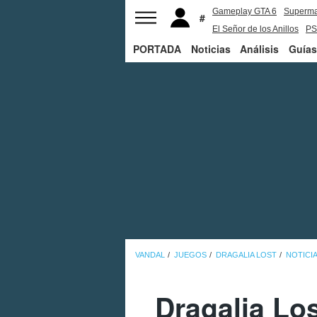
Gameplay GTA 6
Superm
El Señor de los Anillos
PS
PORTADA
Noticias
Análisis
Guías
VANDAL
JUEGOS
DRAGALIA LOST
NOTICI
Dragalia Lo