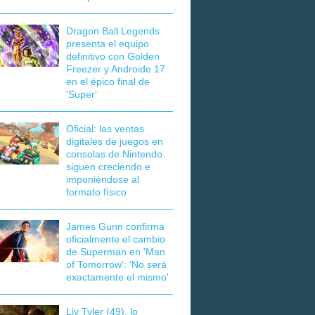
Dragon Ball Legends
presenta el equipo
definitivo con Golden
Freezer y Androide 17
en el épico final de
'Super'
Oficial: las ventas
digitales de juegos en
consolas de Nintendo
siguen creciendo e
imponiéndose al
formato físico
James Gunn confirma
oficialmente el cambio
de Superman en 'Man
of Tomorrow': 'No será
exactamente el mismo'
Liv Tyler (49), lo