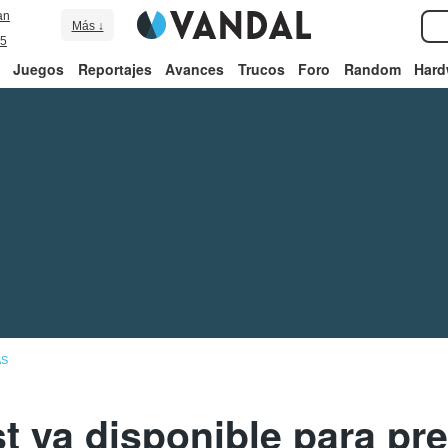
an
Más ↓
5
Juegos
Reportajes
Avances
Trucos
Foro
Random
Hard
AS
st ya disponible para pr