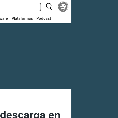
ware
Plataformas
Podcast
edescarga en