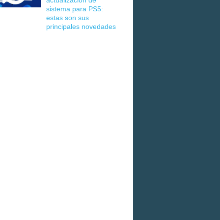
actualización de
sistema para PS5:
estas son sus
principales novedades