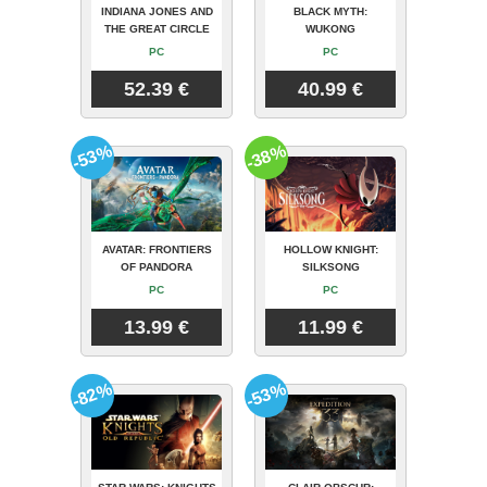
INDIANA JONES AND
BLACK MYTH:
THE GREAT CIRCLE
WUKONG
PC
PC
52.39 €
40.99 €
-53%
-38%
AVATAR: FRONTIERS
HOLLOW KNIGHT:
OF PANDORA
SILKSONG
PC
PC
13.99 €
11.99 €
-82%
-53%