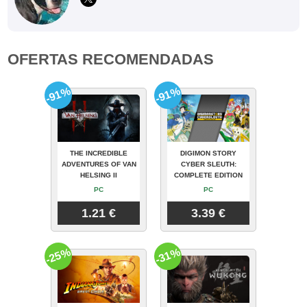
OFERTAS RECOMENDADAS
-91%
-91%
THE INCREDIBLE
DIGIMON STORY
ADVENTURES OF VAN
CYBER SLEUTH:
HELSING II
COMPLETE EDITION
PC
PC
1.21 €
3.39 €
-25%
-31%