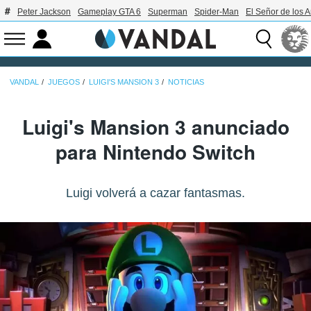
Peter Jackson
Gameplay GTA 6
Superman
Spider-Man
El Señor de los A
VANDAL
JUEGOS
LUIGI'S MANSION 3
NOTICIAS
Luigi's Mansion 3 anunciado
para Nintendo Switch
Luigi volverá a cazar fantasmas.