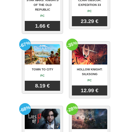
STAR WARS: KNIGHTS
CLAIR OBSCUR:
OF THE OLD
EXPEDITION 33
REPUBLIC
PC
PC
23.29 €
1.66 €
-67%
-35%
TOWN TO CITY
HOLLOW KNIGHT:
SILKSONG
PC
PC
8.19 €
12.99 €
-68%
-28%