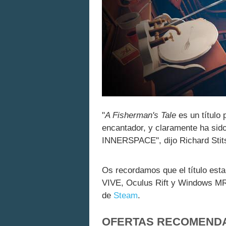
"
A Fisherman's Tale
es un título 
encantador, y claramente ha sid
INNERSPACE", dijo Richard Stits
Os recordamos que el título est
VIVE, Oculus Rift y Windows MR
de
Steam
.
OFERTAS RECOMEND