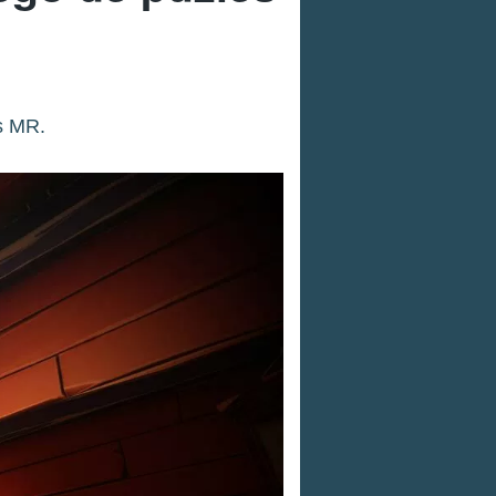
s MR.