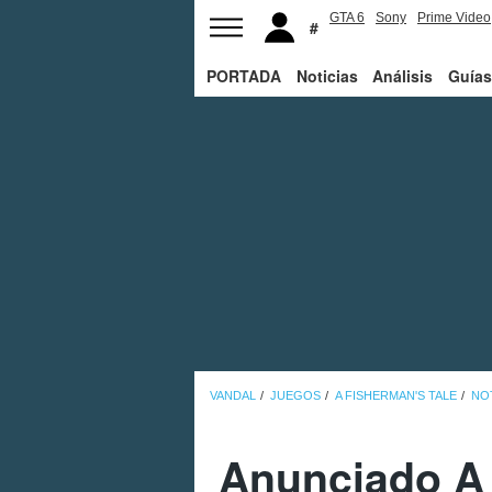
GTA 6
Sony
Prime Video
PORTADA
Noticias
Análisis
Guías
VANDAL
JUEGOS
A FISHERMAN'S TALE
NO
Anunciado A 