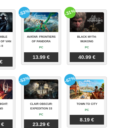
-53%
-31%
DIBLE
AVATAR: FRONTIERS
BLACK MYTH:
 OF VAN
OF PANDORA
WUKONG
 II
PC
PC
13.99 €
40.99 €
 €
-53%
-67%
IGHT:
CLAIR OBSCUR:
TOWN TO CITY
NG
EXPEDITION 33
PC
PC
8.19 €
 €
23.29 €