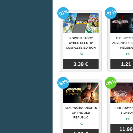
-91%
-91%
DIGIMON STORY
THE INCRE
CYBER SLEUTH:
ADVENTURES
COMPLETE EDITION
HELSING
PC
PC
3.39 €
1.21
-82%
-38%
STAR WARS: KNIGHTS
HOLLOW KN
OF THE OLD
SILKSO
REPUBLIC
PC
PC
11.99