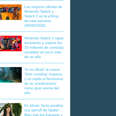
Las mejores ofertas de
Nintendo Switch y
Switch 2 en la eShop
de esta semana
(06/08/2026)
Nintendo Switch 2 sigue
arrasando y supera los
23 millones de consolas
vendidas en poco más
de un año
Ya es oficial: la nueva
'Solo Leveling' tropieza
y no repite el fenómeno
de su 'predecesora'
como gran anime del
año
Es oficial: Sony paraliza
sus spinoff de Spider-
Man tras los fracasos y