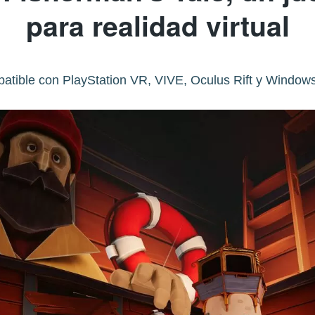
para realidad virtual
atible con PlayStation VR, VIVE, Oculus Rift y Window