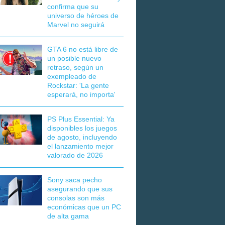
confirma que su
universo de héroes de
Marvel no seguirá
GTA 6 no está libre de
un posible nuevo
retraso, según un
exempleado de
Rockstar: 'La gente
esperará, no importa'
PS Plus Essential: Ya
disponibles los juegos
de agosto, incluyendo
el lanzamiento mejor
valorado de 2026
Sony saca pecho
asegurando que sus
consolas son más
económicas que un PC
de alta gama