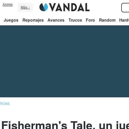
Anime
Más ↓
Juegos
Reportajes
Avances
Trucos
Foro
Random
Hard
TICIAS
Fisherman's Tale, un ju