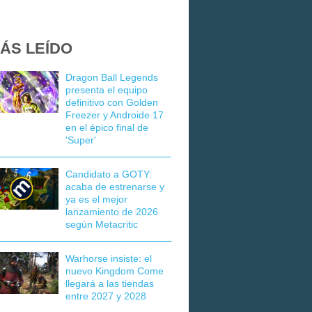
ÁS LEÍDO
Dragon Ball Legends
presenta el equipo
definitivo con Golden
Freezer y Androide 17
en el épico final de
'Super'
Candidato a GOTY:
acaba de estrenarse y
ya es el mejor
lanzamiento de 2026
según Metacritic
Warhorse insiste: el
nuevo Kingdom Come
llegará a las tiendas
entre 2027 y 2028