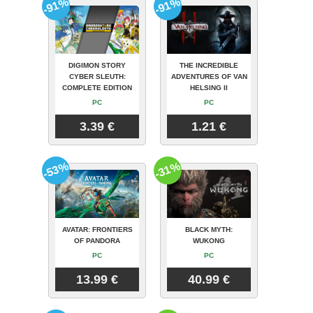
-91%
-91%
DIGIMON STORY
THE INCREDIBLE
CYBER SLEUTH:
ADVENTURES OF VAN
COMPLETE EDITION
HELSING II
PC
PC
3.39 €
1.21 €
-53%
-31%
AVATAR: FRONTIERS
BLACK MYTH:
OF PANDORA
WUKONG
PC
PC
13.99 €
40.99 €