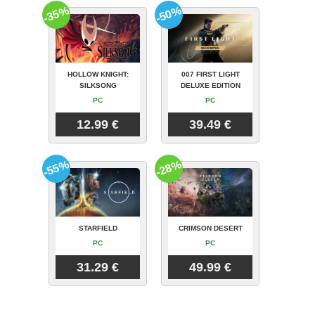
-35%
-50%
HOLLOW KNIGHT:
007 FIRST LIGHT
SILKSONG
DELUXE EDITION
PC
PC
12.99 €
39.49 €
-55%
-28%
STARFIELD
CRIMSON DESERT
PC
PC
31.29 €
49.99 €