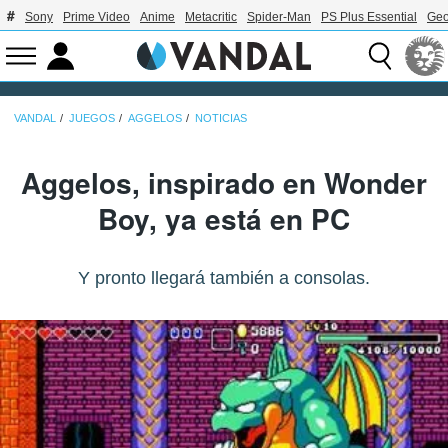
Sony
Prime Video
Anime
Metacritic
Spider-Man
PS Plus Essential
Geo
VANDAL
JUEGOS
AGGELOS
NOTICIAS
Aggelos, inspirado en Wonder
Boy, ya está en PC
Y pronto llegará también a consolas.