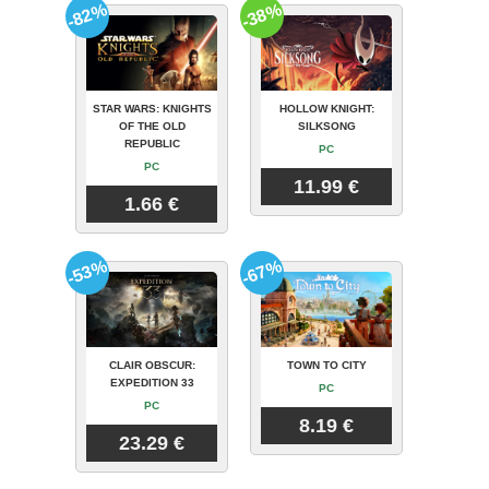
-82%
-38%
STAR WARS: KNIGHTS
HOLLOW KNIGHT:
OF THE OLD
SILKSONG
REPUBLIC
PC
PC
11.99 €
1.66 €
-53%
-67%
CLAIR OBSCUR:
TOWN TO CITY
EXPEDITION 33
PC
PC
8.19 €
23.29 €