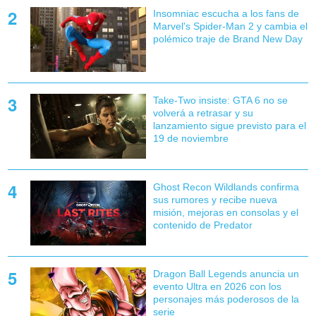
Insomniac escucha a los fans de
Marvel's Spider-Man 2 y cambia el
polémico traje de Brand New Day
Take-Two insiste: GTA 6 no se
volverá a retrasar y su
lanzamiento sigue previsto para el
19 de noviembre
Ghost Recon Wildlands confirma
sus rumores y recibe nueva
misión, mejoras en consolas y el
contenido de Predator
Dragon Ball Legends anuncia un
evento Ultra en 2026 con los
personajes más poderosos de la
serie