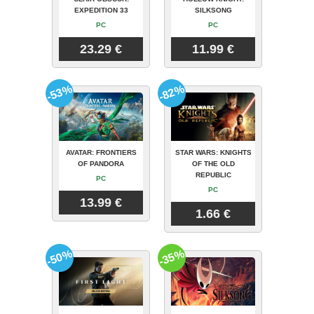
EXPEDITION 33
SILKSONG
PC
PC
23.29 €
11.99 €
-53%
-82%
AVATAR: FRONTIERS
STAR WARS: KNIGHTS
OF PANDORA
OF THE OLD
REPUBLIC
PC
PC
13.99 €
1.66 €
-50%
-35%