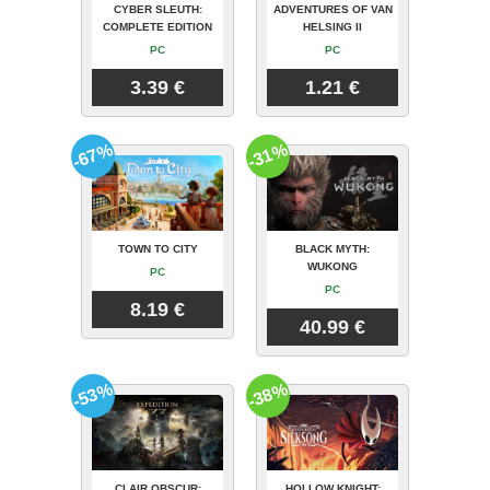
CYBER SLEUTH:
ADVENTURES OF VAN
COMPLETE EDITION
HELSING II
PC
PC
3.39 €
1.21 €
-67%
-31%
TOWN TO CITY
BLACK MYTH:
WUKONG
PC
PC
8.19 €
40.99 €
-53%
-38%
CLAIR OBSCUR:
HOLLOW KNIGHT: