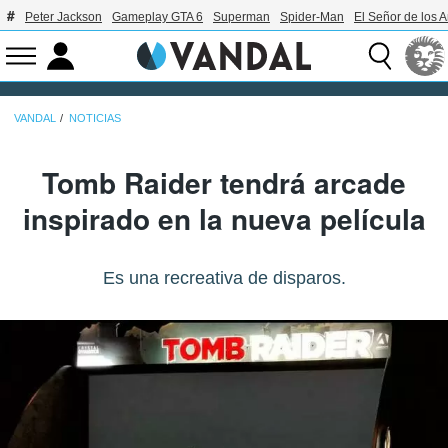
Peter Jackson
Gameplay GTA 6
Superman
Spider-Man
El Señor de los A
VANDAL
NOTICIAS
Tomb Raider tendrá arcade
inspirado en la nueva película
Es una recreativa de disparos.