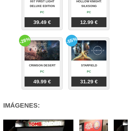
007 FIRST LIGHT
HOLLOW KNIGHT:
DELUXE EDITION
SILKSONG
PC
PC
39.49 €
12.99 €
-28%
-55%
CRIMSON DESERT
STARFIELD
PC
PC
49.99 €
31.29 €
IMÁGENES: