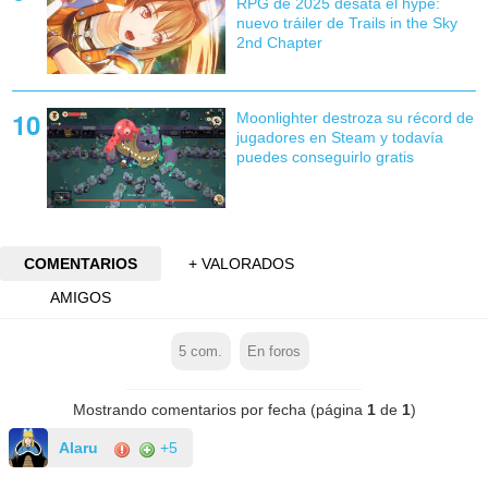
RPG de 2025 desata el hype:
nuevo tráiler de Trails in the Sky
2nd Chapter
Moonlighter destroza su récord de
jugadores en Steam y todavía
puedes conseguirlo gratis
COMENTARIOS
+ VALORADOS
AMIGOS
5
com.
En foros
Mostrando comentarios por fecha (página
1
de
1
)
Alaru
+5