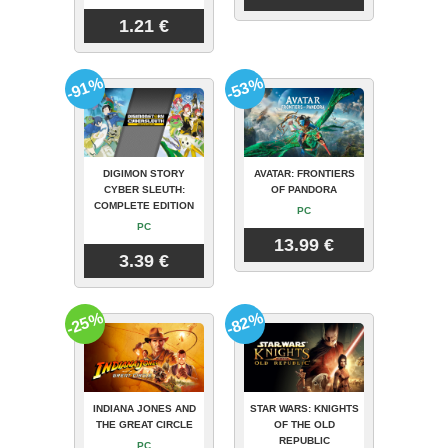
1.21 €
-91%
-53%
DIGIMON STORY
AVATAR: FRONTIERS
CYBER SLEUTH:
OF PANDORA
COMPLETE EDITION
PC
PC
13.99 €
3.39 €
-25%
-82%
INDIANA JONES AND
STAR WARS: KNIGHTS
THE GREAT CIRCLE
OF THE OLD
REPUBLIC
PC