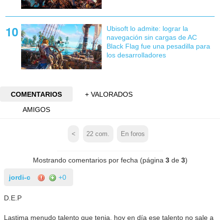
Ubisoft lo admite: lograr la
navegación sin cargas de AC
Black Flag fue una pesadilla para
los desarrolladores
COMENTARIOS
+ VALORADOS
AMIGOS
<
22
com.
En foros
Mostrando comentarios por fecha (página
3
de
3
)
jordi-c
+0
D.E.P
Lastima menudo talento que tenia, hoy en día ese talento no sale a