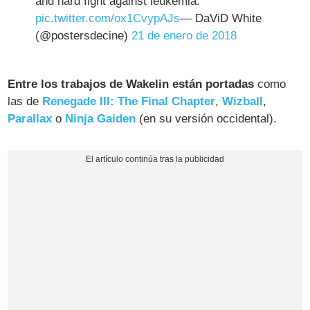
and hard fight against leukemia.
pic.twitter.com/ox1CvypAJs
— DaViD White
(@postersdecine)
21 de enero de 2018
Entre los trabajos de Wakelin están portadas
como
las de
Renegade III: The Final Chapter
,
Wizball
,
Parallax
o
Ninja Gaiden
(en su versión occidental).