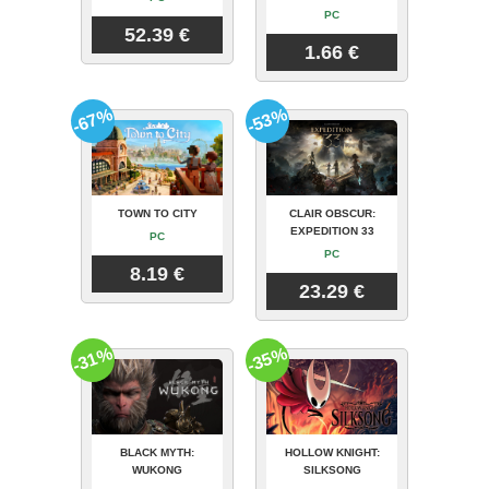
PC
52.39 €
1.66 €
-67%
-53%
TOWN TO CITY
CLAIR OBSCUR:
EXPEDITION 33
PC
PC
8.19 €
23.29 €
-31%
-35%
BLACK MYTH:
HOLLOW KNIGHT:
WUKONG
SILKSONG