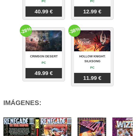
PC
PC
40.99 €
12.99 €
-28%
-38%
CRIMSON DESERT
HOLLOW KNIGHT:
SILKSONG
PC
PC
49.99 €
11.99 €
IMÁGENES: