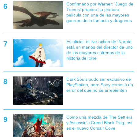
Confirmado por Warner: 'Juego de
Tronos' prepara su primera
película con una de las mayores
guerras de la fantasía y dragones
Es oficial: el live-action de 'Naruto'
está en manos del director de uno
de los mayores estrenos de la
historia del cine
Dark Souls pudo ser exclusivo de
PlayStation, pero Sony cometió un
error del que no se arrepienten
Como una mezcla de The Settlers
y Assassin's Creed Black Flag: así
es el nuevo Corsair Cove