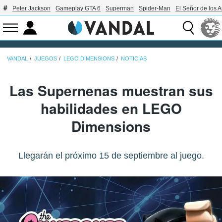
Peter Jackson
Gameplay GTA 6
Superman
Spider-Man
El Señor de los A
VANDAL
JUEGOS
LEGO DIMENSIONS
NOTICIAS
Las Supernenas muestran sus
habilidades en LEGO
Dimensions
Llegarán el próximo 15 de septiembre al juego.