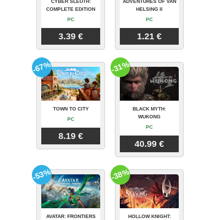
CYBER SLEUTH:
ADVENTURES OF VAN
COMPLETE EDITION
HELSING II
PC
PC
3.39 €
1.21 €
-67%
-31%
TOWN TO CITY
BLACK MYTH:
WUKONG
PC
PC
8.19 €
40.99 €
-53%
-38%
AVATAR: FRONTIERS
HOLLOW KNIGHT: