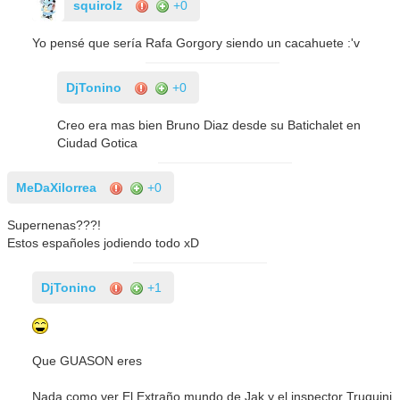
squirolz
+0
Yo pensé que sería Rafa Gorgory siendo un cacahuete :'v
DjTonino
+0
Creo era mas bien Bruno Diaz desde su Batichalet en
Ciudad Gotica
MeDaXilorrea
+0
Supernenas???!
Estos españoles jodiendo todo xD
DjTonino
+1
Que GUASON eres
Nada como ver El Extraño mundo de Jak y el inspector Truquini