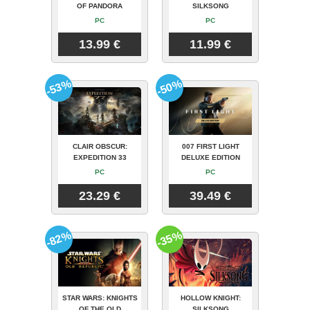
OF PANDORA
SILKSONG
PC
PC
13.99 €
11.99 €
-53%
-50%
CLAIR OBSCUR:
007 FIRST LIGHT
EXPEDITION 33
DELUXE EDITION
PC
PC
23.29 €
39.49 €
-82%
-35%
STAR WARS: KNIGHTS
HOLLOW KNIGHT:
OF THE OLD
SILKSONG