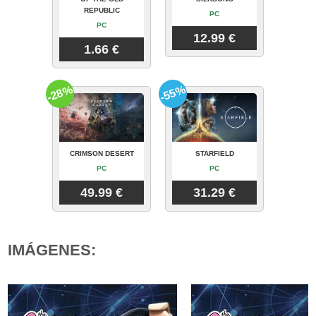
REPUBLIC
PC
PC
12.99 €
1.66 €
-28%
-55%
CRIMSON DESERT
STARFIELD
PC
PC
49.99 €
31.29 €
IMÁGENES: