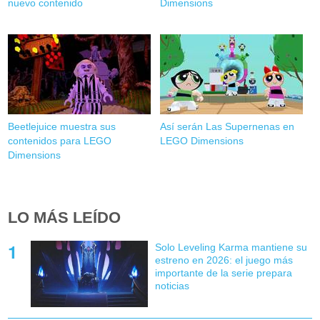
nuevo contenido
Dimensions
Beetlejuice muestra sus
Así serán Las Supernenas en
contenidos para LEGO
LEGO Dimensions
Dimensions
LO MÁS LEÍDO
Solo Leveling Karma mantiene su
estreno en 2026: el juego más
importante de la serie prepara
noticias