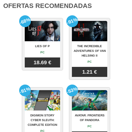
OFERTAS RECOMENDADAS
-68%
-91%
LIES OF P
THE INCREDIBLE
ADVENTURES OF VAN
PC
HELSING II
18.69 €
PC
1.21 €
-91%
-53%
DIGIMON STORY
AVATAR: FRONTIERS
CYBER SLEUTH:
OF PANDORA
COMPLETE EDITION
PC
PC