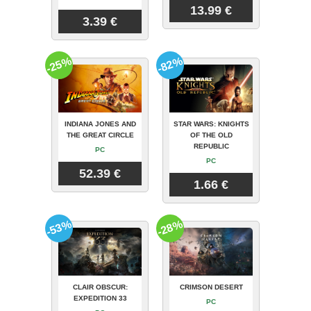
13.99 €
3.39 €
-25%
-82%
INDIANA JONES AND
STAR WARS: KNIGHTS
THE GREAT CIRCLE
OF THE OLD
REPUBLIC
PC
PC
52.39 €
1.66 €
-53%
-28%
CLAIR OBSCUR:
CRIMSON DESERT
EXPEDITION 33
PC