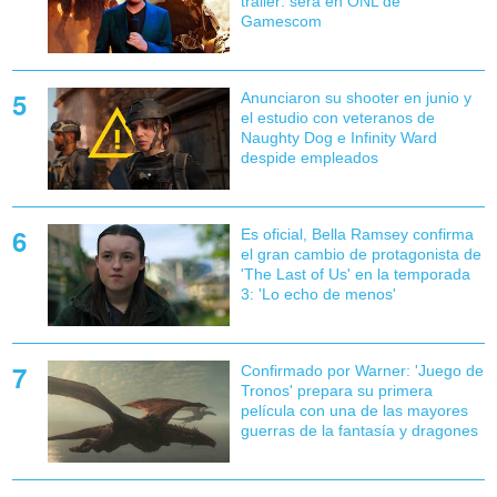
tráiler: será en ONL de
Gamescom
Anunciaron su shooter en junio y
el estudio con veteranos de
Naughty Dog e Infinity Ward
despide empleados
Es oficial, Bella Ramsey confirma
el gran cambio de protagonista de
'The Last of Us' en la temporada
3: 'Lo echo de menos'
Confirmado por Warner: 'Juego de
Tronos' prepara su primera
película con una de las mayores
guerras de la fantasía y dragones