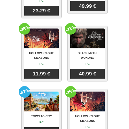
PC
49.99 €
23.29 €
-38%
-31%
HOLLOW KNIGHT:
BLACK MYTH:
SILKSONG
WUKONG
PC
PC
11.99 €
40.99 €
-67%
-35%
TOWN TO CITY
HOLLOW KNIGHT:
SILKSONG
PC
PC