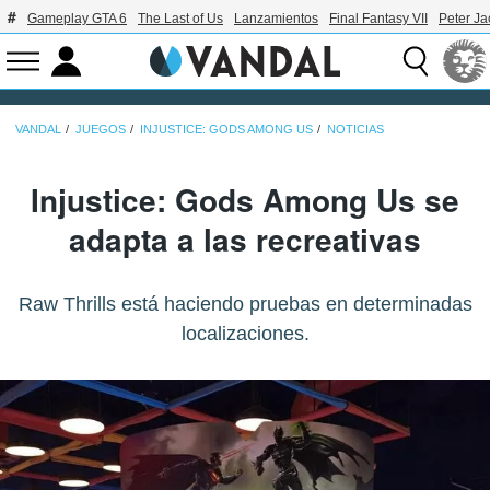
Gameplay GTA 6
The Last of Us
Lanzamientos
Final Fantasy VII
Peter J
VANDAL
JUEGOS
INJUSTICE: GODS AMONG US
NOTICIAS
Injustice: Gods Among Us se
adapta a las recreativas
Raw Thrills está haciendo pruebas en determinadas
localizaciones.