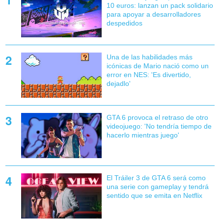
10 euros: lanzan un pack solidario
para apoyar a desarrolladores
despedidos
Una de las habilidades más
icónicas de Mario nació como un
error en NES: 'Es divertido,
dejadlo'
GTA 6 provoca el retraso de otro
videojuego: 'No tendría tiempo de
hacerlo mientras juego'
El Tráiler 3 de GTA 6 será como
una serie con gameplay y tendrá
sentido que se emita en Netflix