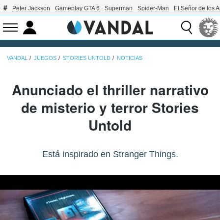
Peter Jackson
Gameplay GTA 6
Superman
Spider-Man
El Señor de los A
VANDAL
JUEGOS
STORIES UNTOLD
NOTICIAS
Anunciado el thriller narrativo
de misterio y terror Stories
Untold
Está inspirado en Stranger Things.