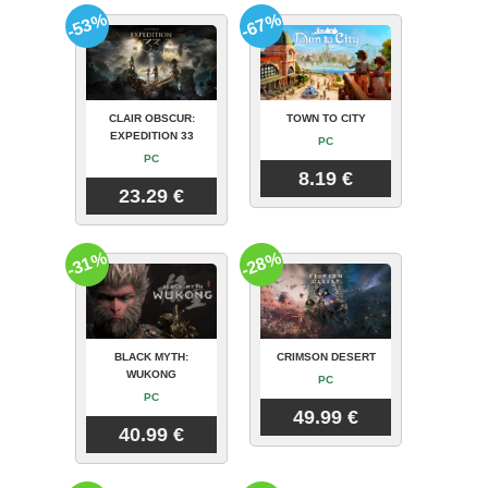
-53%
-67%
CLAIR OBSCUR:
TOWN TO CITY
EXPEDITION 33
PC
PC
8.19 €
23.29 €
-31%
-28%
BLACK MYTH:
CRIMSON DESERT
WUKONG
PC
PC
49.99 €
40.99 €