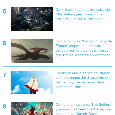
Dark Souls pudo ser exclusivo de
PlayStation, pero Sony cometió un
error del que no se arrepienten
Confirmado por Warner: 'Juego de
Tronos' prepara su primera
película con una de las mayores
guerras de la fantasía y dragones
Es oficial: el live-action de 'Naruto'
está en manos del director de uno
de los mayores estrenos de la
historia del cine
Como una mezcla de The Settlers
y Assassin's Creed Black Flag: así
es el nuevo Corsair Cove