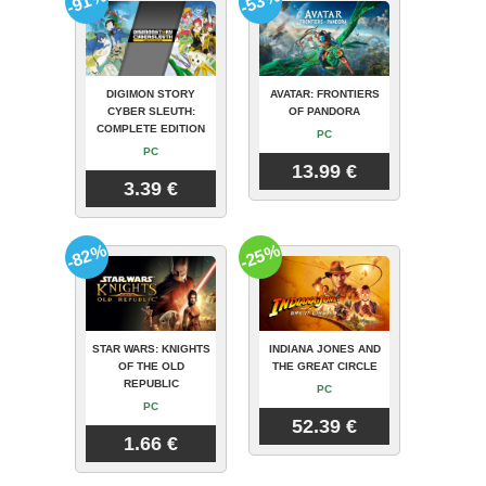
-91%
-53%
DIGIMON STORY
AVATAR: FRONTIERS
CYBER SLEUTH:
OF PANDORA
COMPLETE EDITION
PC
PC
13.99 €
3.39 €
-82%
-25%
STAR WARS: KNIGHTS
INDIANA JONES AND
OF THE OLD
THE GREAT CIRCLE
REPUBLIC
PC
PC
52.39 €
1.66 €