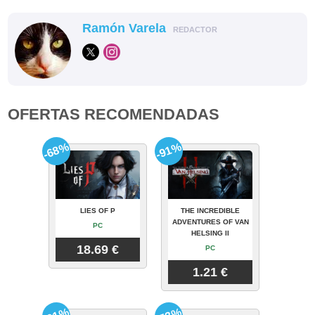
Ramón Varela
REDACTOR
OFERTAS RECOMENDADAS
-68%
-91%
LIES OF P
THE INCREDIBLE
ADVENTURES OF VAN
PC
HELSING II
18.69 €
PC
1.21 €