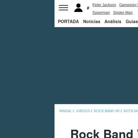
Peter Jackson
Gameplay 
Superman
Spider-Man
PORTADA
Noticias
Análisis
Guías
VANDAL
JUEGOS
ROCK BAND VR
NOTICIA
Rock Band V