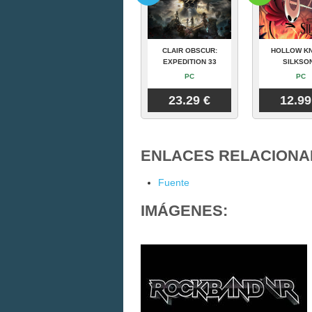
CLAIR OBSCUR:
HOLLOW KN
EXPEDITION 33
SILKSO
PC
PC
23.29 €
12.99
ENLACES RELACIONA
Fuente
IMÁGENES: