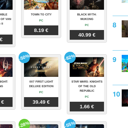
DIBLE
TOWN TO CITY
BLACK MYTH:
 OF VAN
WUKONG
PC
 II
PC
8.19 €
40.99 €
 €
-50%
-82%
IGHT:
007 FIRST LIGHT
STAR WARS: KNIGHTS
NG
DELUXE EDITION
OF THE OLD
REPUBLIC
PC
PC
 €
39.49 €
1.66 €
-28%
-55%