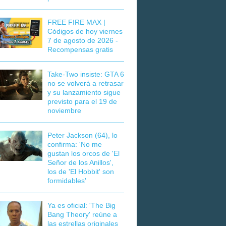
FREE FIRE MAX |
Códigos de hoy viernes
7 de agosto de 2026 -
Recompensas gratis
Take-Two insiste: GTA 6
no se volverá a retrasar
y su lanzamiento sigue
previsto para el 19 de
noviembre
Peter Jackson (64), lo
confirma: 'No me
gustan los orcos de 'El
Señor de los Anillos',
los de 'El Hobbit' son
formidables'
Ya es oficial: 'The Big
Bang Theory' reúne a
las estrellas originales