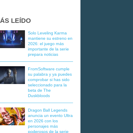
ÁS LEÍDO
Solo Leveling Karma
mantiene su estreno en
2026: el juego más
importante de la serie
prepara noticias
FromSoftware cumple
su palabra y ya puedes
comprobar si has sido
seleccionado para la
beta de The
Duskbloods
Dragon Ball Legends
anuncia un evento Ultra
en 2026 con los
personajes más
poderosos de la serie