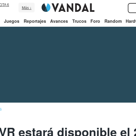
GTA 6
Más ↓
Juegos
Reportajes
Avances
Trucos
Foro
Random
Hard
S
R estará disponible el