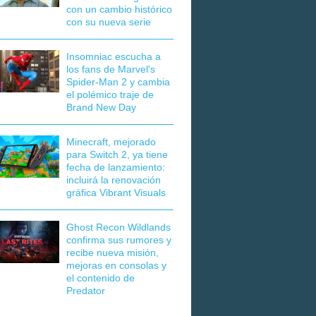
con un cambio histórico
con su nueva serie
Insomniac escucha a
los fans de Marvel's
Spider-Man 2 y cambia
el polémico traje de
Brand New Day
Minecraft, mejorado
para Switch 2, ya tiene
fecha de lanzamiento:
incluirá la renovación
gráfica Vibrant Visuals
Ghost Recon Wildlands
confirma sus rumores y
recibe nueva misión,
mejoras en consolas y
el contenido de
Predator