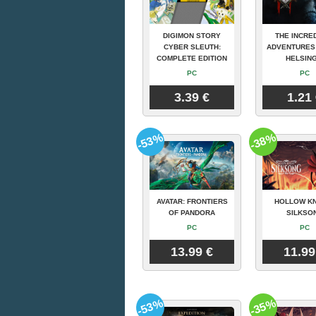
DIGIMON STORY
THE INCRE
CYBER SLEUTH:
ADVENTURES
COMPLETE EDITION
HELSING
PC
PC
3.39 €
1.21
-53%
-38%
AVATAR: FRONTIERS
HOLLOW KN
OF PANDORA
SILKSO
PC
PC
13.99 €
11.99
-53%
-35%