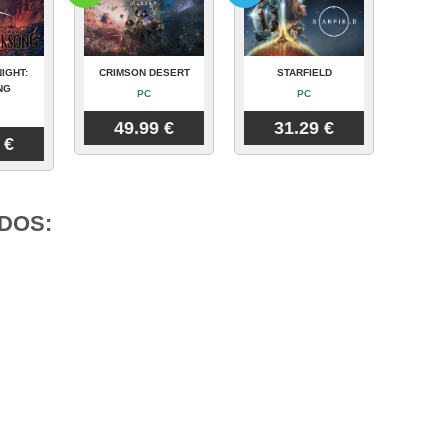
IGHT:
CRIMSON DESERT
STARFIELD
NG
PC
PC
49.99 €
31.29 €
 €
DOS: