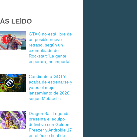
ÁS LEÍDO
GTA 6 no está libre de
un posible nuevo
retraso, según un
exempleado de
Rockstar: 'La gente
esperará, no importa'
Candidato a GOTY:
acaba de estrenarse y
ya es el mejor
lanzamiento de 2026
según Metacritic
Dragon Ball Legends
presenta el equipo
definitivo con Golden
Freezer y Androide 17
en el épico final de