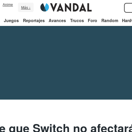
Anime
Más ↓
Juegos
Reportajes
Avances
Trucos
Foro
Random
Hard
e que Switch no afectará