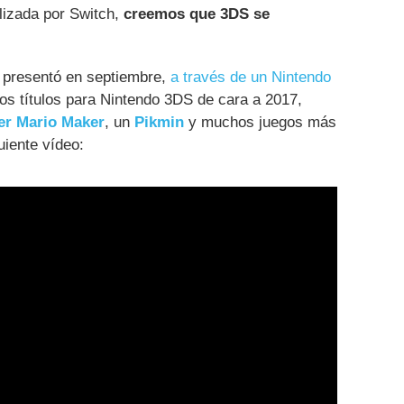
lizada por Switch,
creemos que 3DS se
presentó en septiembre,
a través de un Nintendo
vos títulos para Nintendo 3DS de cara a 2017,
er Mario Maker
, un
Pikmin
y muchos juegos más
uiente vídeo: