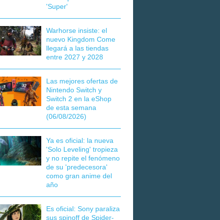
'Super'
Warhorse insiste: el
nuevo Kingdom Come
llegará a las tiendas
entre 2027 y 2028
Las mejores ofertas de
Nintendo Switch y
Switch 2 en la eShop
de esta semana
(06/08/2026)
Ya es oficial: la nueva
'Solo Leveling' tropieza
y no repite el fenómeno
de su 'predecesora'
como gran anime del
año
Es oficial: Sony paraliza
sus spinoff de Spider-