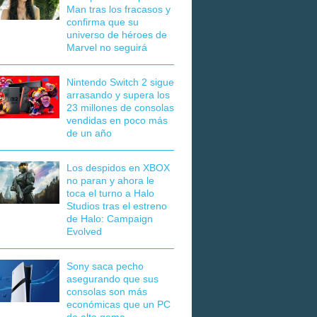
Man tras los fracasos y
confirma que su
universo de héroes de
Marvel no seguirá
Nintendo Switch 2 sigue
arrasando y supera los
23 millones de consolas
vendidas en poco más
de un año
Los despidos en XBOX
no paran y ahora le
toca el turno a Halo
Studios tras el estreno
de Halo: Campaign
Evolved
Sony saca pecho
asegurando que sus
consolas son más
económicas que un PC