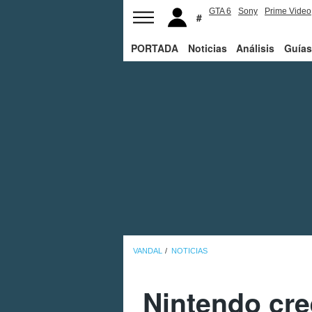
GTA 6
Sony
Prime Video
PORTADA
Noticias
Análisis
Guías
VANDAL
NOTICIAS
Nintendo cre