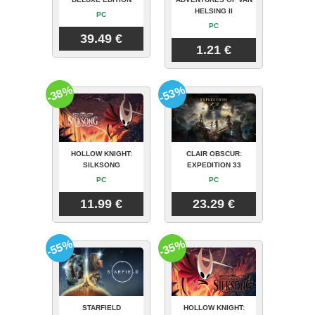
HELSING II
PC
PC
39.49 €
1.21 €
-38%
-53%
HOLLOW KNIGHT:
CLAIR OBSCUR:
SILKSONG
EXPEDITION 33
PC
PC
11.99 €
23.29 €
-55%
-35%
STARFIELD
HOLLOW KNIGHT: