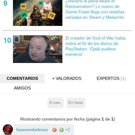
¿Merece la pena Beast of
Reincarnation? Lo nuevo de
Game Freak llega con reseñas
variadas en Steam y Metacritic
El creador de God of War habla
sobre el fin de los discos de
PlayStation: 'Ojalá pudiera
mentiros'
COMENTARIOS
+ VALORADOS
EXPERTOS
(1)
AMIGOS
8
com.
En foros
Mostrando comentarios por fecha (página
1
de
1
)
heavendarknes
+2