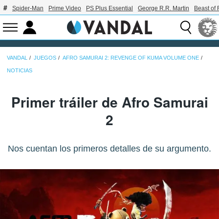
Spider-Man
Prime Video
PS Plus Essential
George R.R. Martin
Beast of 
VANDAL
JUEGOS
AFRO SAMURAI 2: REVENGE OF KUMA VOLUME ONE
NOTICIAS
Primer tráiler de Afro Samurai
2
Nos cuentan los primeros detalles de su argumento.