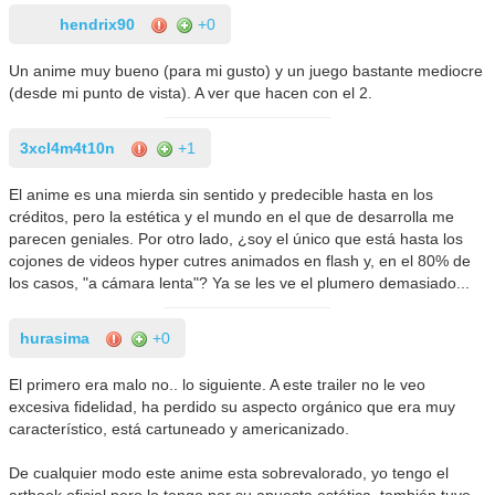
hendrix90
+0
Un anime muy bueno (para mi gusto) y un juego bastante mediocre
(desde mi punto de vista). A ver que hacen con el 2.
3xcl4m4t10n
+1
El anime es una mierda sin sentido y predecible hasta en los
créditos, pero la estética y el mundo en el que de desarrolla me
parecen geniales. Por otro lado, ¿soy el único que está hasta los
cojones de videos hyper cutres animados en flash y, en el 80% de
los casos, "a cámara lenta"? Ya se les ve el plumero demasiado...
hurasima
+0
El primero era malo no.. lo siguiente. A este trailer no le veo
excesiva fidelidad, ha perdido su aspecto orgánico que era muy
característico, está cartuneado y americanizado.
De cualquier modo este anime esta sobrevalorado, yo tengo el
artbook oficial pero lo tengo por su apuesta estética, también tuve