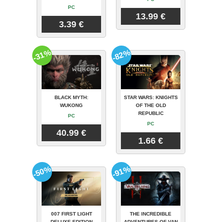
PC
13.99 €
3.39 €
-31%
-82%
BLACK MYTH:
STAR WARS: KNIGHTS
WUKONG
OF THE OLD
REPUBLIC
PC
PC
40.99 €
1.66 €
-50%
-91%
007 FIRST LIGHT
THE INCREDIBLE
DELUXE EDITION
ADVENTURES OF VAN