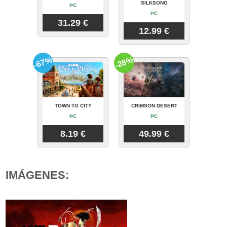
SILKSONG
PC
PC
31.29 €
12.99 €
-67%
-28%
TOWN TO CITY
CRIMSON DESERT
PC
PC
8.19 €
49.99 €
IMÁGENES: