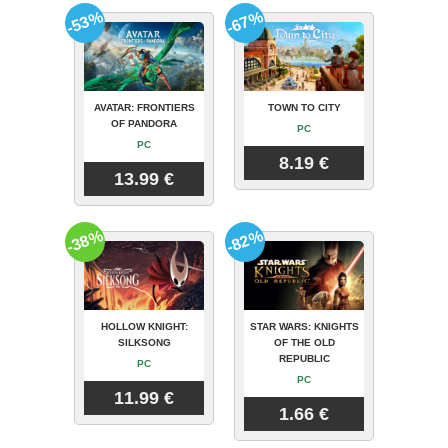
-53%
-67%
AVATAR: FRONTIERS
TOWN TO CITY
OF PANDORA
PC
PC
8.19 €
13.99 €
-38%
-82%
HOLLOW KNIGHT:
STAR WARS: KNIGHTS
SILKSONG
OF THE OLD
REPUBLIC
PC
PC
11.99 €
1.66 €