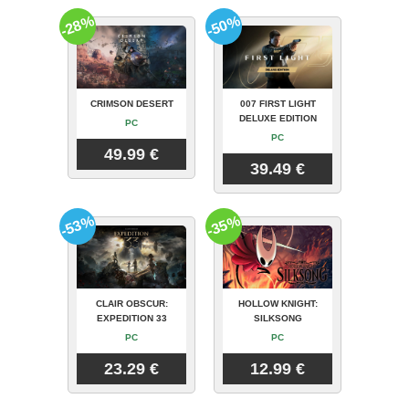
-28%
-50%
CRIMSON DESERT
007 FIRST LIGHT
DELUXE EDITION
PC
PC
49.99 €
39.49 €
-53%
-35%
CLAIR OBSCUR:
HOLLOW KNIGHT:
EXPEDITION 33
SILKSONG
PC
PC
23.29 €
12.99 €