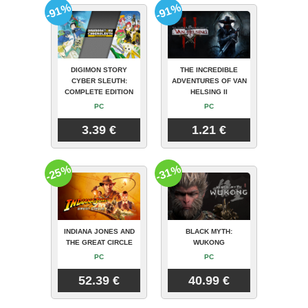
-91%
-91%
DIGIMON STORY
THE INCREDIBLE
CYBER SLEUTH:
ADVENTURES OF VAN
COMPLETE EDITION
HELSING II
PC
PC
3.39 €
1.21 €
-25%
-31%
INDIANA JONES AND
BLACK MYTH:
THE GREAT CIRCLE
WUKONG
PC
PC
52.39 €
40.99 €