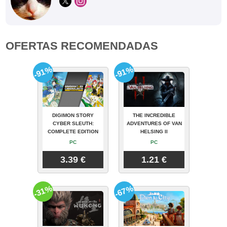
OFERTAS RECOMENDADAS
-91%
-91%
DIGIMON STORY
THE INCREDIBLE
CYBER SLEUTH:
ADVENTURES OF VAN
COMPLETE EDITION
HELSING II
PC
PC
3.39 €
1.21 €
-31%
-67%