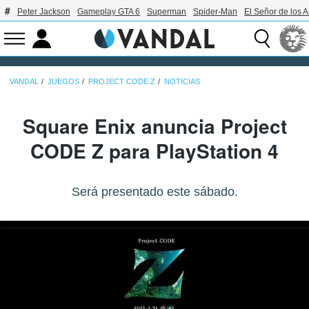
Peter Jackson
Gameplay GTA 6
Superman
Spider-Man
El Señor de los A
VANDAL
JUEGOS
PROJECT CODE Z
NOTICIAS
Square Enix anuncia Project
CODE Z para PlayStation 4
Será presentado este sábado.