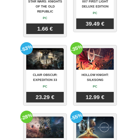
STAR WARS: KNIGHTS
007 FIRST LIGHT
OF THE OLD
DELUXE EDITION
REPUBLIC
PC
PC
39.49 €
1.66 €
-53%
-35%
CLAIR OBSCUR:
HOLLOW KNIGHT:
EXPEDITION 33
SILKSONG
PC
PC
23.29 €
12.99 €
-28%
-55%