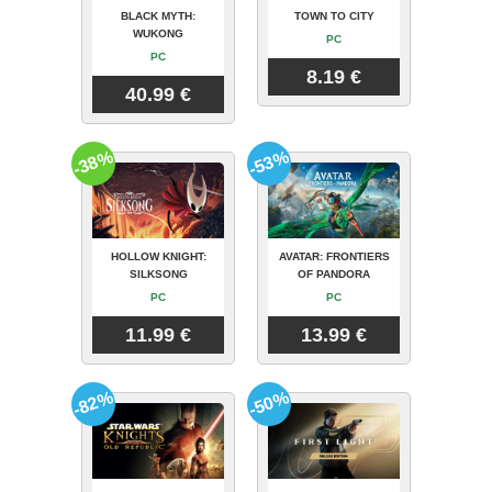
BLACK MYTH:
TOWN TO CITY
WUKONG
PC
PC
8.19 €
40.99 €
-38%
-53%
HOLLOW KNIGHT:
AVATAR: FRONTIERS
SILKSONG
OF PANDORA
PC
PC
11.99 €
13.99 €
-82%
-50%