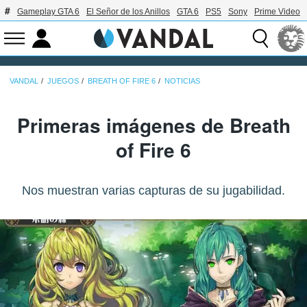
Gameplay GTA 6
El Señor de los Anillos
GTA 6
PS5
Sony
Prime Video
VANDAL
JUEGOS
BREATH OF FIRE 6
NOTICIAS
Primeras imágenes de Breath
of Fire 6
Nos muestran varias capturas de su jugabilidad.