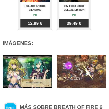
HOLLOW KNIGHT:
007 FIRST LIGHT
SILKSONG
DELUXE EDITION
PC
PC
12.99 €
39.49 €
IMÁGENES:
MÁS SOBRE BREATH OF FIRE 6
Seguir