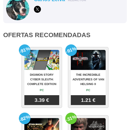
OFERTAS RECOMENDADAS
-91%
-91%
DIGIMON STORY
THE INCREDIBLE
CYBER SLEUTH:
ADVENTURES OF VAN
COMPLETE EDITION
HELSING II
PC
PC
3.39 €
1.21 €
-82%
-31%