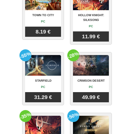
TOWN TO CITY
HOLLOW KNIGHT:
SILKSONG
PC
PC
8.19 €
11.99 €
-55%
-28%
STARFIELD
CRIMSON DESERT
PC
PC
31.29 €
49.99 €
-35%
-50%