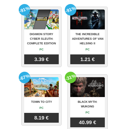
-91%
-91%
DIGIMON STORY
THE INCREDIBLE
CYBER SLEUTH:
ADVENTURES OF VAN
COMPLETE EDITION
HELSING II
PC
PC
3.39 €
1.21 €
-67%
-31%
TOWN TO CITY
BLACK MYTH:
WUKONG
PC
PC
8.19 €
40.99 €