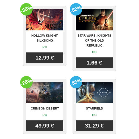
-35%
-82%
HOLLOW KNIGHT:
STAR WARS: KNIGHTS
SILKSONG
OF THE OLD
REPUBLIC
PC
PC
12.99 €
1.66 €
-28%
-55%
CRIMSON DESERT
STARFIELD
PC
PC
49.99 €
31.29 €