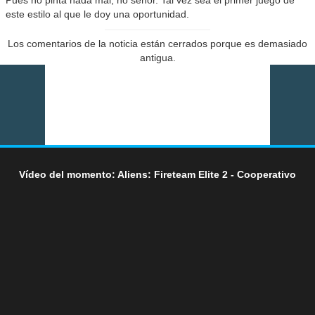
Pues no pinta nada mal, no señor. Tal vez sea el primer juego de
este estilo al que le doy una oportunidad.
Los comentarios de la noticia están cerrados porque es demasiado
antigua.
Vídeo del momento: Aliens: Fireteam Elite 2 - Cooperativo