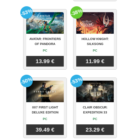
-53%
-38%
AVATAR: FRONTIERS
HOLLOW KNIGHT:
OF PANDORA
SILKSONG
PC
PC
13.99 €
11.99 €
-50%
-53%
007 FIRST LIGHT
CLAIR OBSCUR:
DELUXE EDITION
EXPEDITION 33
PC
PC
39.49 €
23.29 €