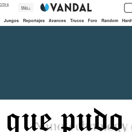
GTA 6
Más ↓
Juegos
Reportajes
Avances
Trucos
Foro
Random
Hard