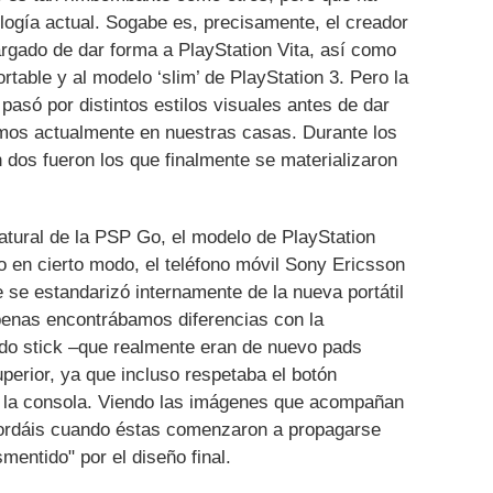
ología actual. Sogabe es, precisamente, el creador
argado de dar forma a PlayStation Vita, así como
table y al modelo ‘slim’ de PlayStation 3. Pero la
 pasó por distintos estilos visuales antes de dar
emos actualmente en nuestras casas. Durante los
dos fueron los que finalmente se materializaron
atural de la PSP Go, el modelo de PlayStation
 o en cierto modo, el teléfono móvil Sony Ericsson
e se estandarizó internamente de la nueva portátil
apenas encontrábamos diferencias con la
do stick –que realmente eran de nuevo pads
uperior, ya que incluso respetaba el botón
e la consola. Viendo las imágenes que acompañan
cordáis cuando éstas comenzaron a propagarse
entido" por el diseño final.