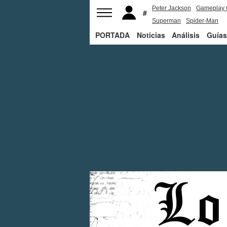
Peter Jackson
Gameplay 
Superman
Spider-Man
PORTADA
Noticias
Análisis
Guías