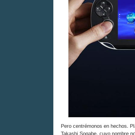
Pero centrémonos en hechos. Pla
Takashi Sogabe, cuyo nombre no