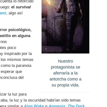
cuenta lo retorcido
juego:
el
survival
ami
, algo así
rror psicológico,
stillo en alguna
 nos
ntes poco
y inspirado por la
o los mismos temas
Nuestro
, como la paranoia
protagonista se
 esperar que
aferraría a la
inconclusa del
antorcha como a
su propia vida.
lizar la luz para
ba, la luz y la oscuridad habrían sido temas
nera similar a
Alan Wake
o
Amnesia: The Dark