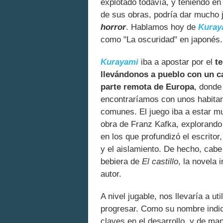
explotado todavía, y teniendo en 
de sus obras, podría dar mucho 
horror
. Hablamos hoy de
Kuray
como "La oscuridad" en japonés.
Kurayami
iba a apostar por el
te
llevándonos a pueblo con un ca
parte remota de Europa
, donde
encontraríamos con unos habita
comunes. El juego iba a estar mu
obra de Franz Kafka, explorand
en los que profundizó el escritor
y el aislamiento. De hecho, cabe
bebiera de
El castillo
, la novela 
autor.
A nivel jugable, nos llevaría a uti
progresar. Como su nombre indica
claves en el desarrollo, y de ma