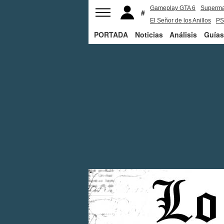
Gameplay GTA 6
Superm
El Señor de los Anillos
PS
PORTADA
Noticias
Análisis
Guías