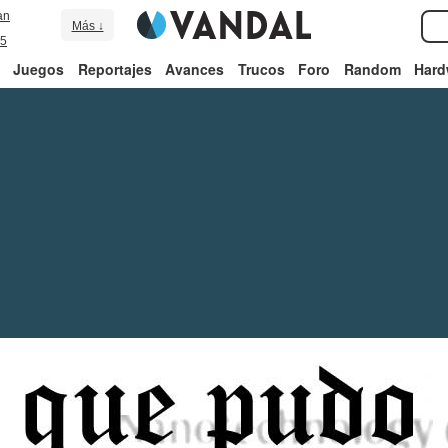
an
Más ↓
5
Juegos
Reportajes
Avances
Trucos
Foro
Random
Hard