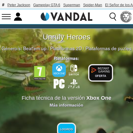
Peter Jackson
Gameplay GTA 6
Superman
Spider-Man
El Señor de los A
Unruly Heroes
Género/s:
Beat'em up
/
Plataformas 2D
/
Plataformas de puzles
Plataformas:
OFERTA
Ficha técnica de la versión
Xbox One
Más información
LOGROS