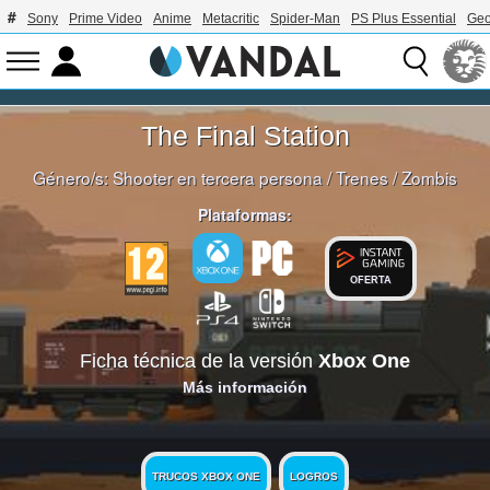
Sony
Prime Video
Anime
Metacritic
Spider-Man
PS Plus Essential
Geo
The Final Station
Género/s:
Shooter en tercera persona
/
Trenes
/
Zombis
Plataformas:
OFERTA
Ficha técnica de la versión
Xbox One
Más información
TRUCOS XBOX ONE
LOGROS