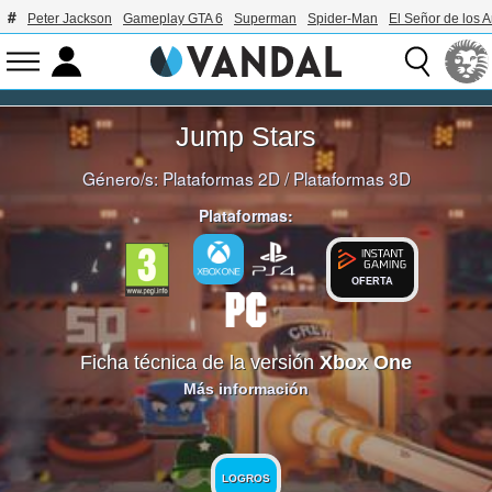
Peter Jackson
Gameplay GTA 6
Superman
Spider-Man
El Señor de los A
Jump Stars
Género/s:
Plataformas 2D
/
Plataformas 3D
Plataformas:
OFERTA
Ficha técnica de la versión
Xbox One
Más información
LOGROS