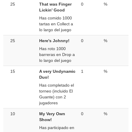
25
That was Finger
0
%
Lickin' Good
Has comido 1000
tartas en Collect a
lo largo del juego
25
Here's Johnny!
0
%
Has roto 1000
barreras en Drop a
lo largo del juego
15
A very Undynamic
1
%
Duo!
Has completado el
torneo (incluido El
Guante) con 2
jugadores
10
My Very Own
0
%
Show!
Has participado en