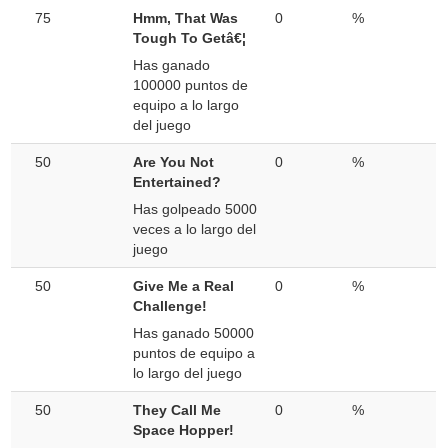
75
Hmm, That Was
0
%
Tough To Getâ€¦
Has ganado
100000 puntos de
equipo a lo largo
del juego
50
Are You Not
0
%
Entertained?
Has golpeado 5000
veces a lo largo del
juego
50
Give Me a Real
0
%
Challenge!
Has ganado 50000
puntos de equipo a
lo largo del juego
50
They Call Me
0
%
Space Hopper!