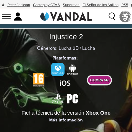
Peter Jackson
Gameplay GTA 6
Superman
El Señor de los Anillos
PS5
Injustice 2
Género/s:
Lucha 3D
/
Lucha
Plataformas:
COMPRAR
Ficha técnica de la versión
Xbox One
Más información