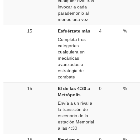
cualquier rival tras
invocar a cada
parademonio al
menos una vez
15
Esfuérzate más
4
%
Completa tres
categorías
cualquiera en
mecánicas
avanzadas o
estrategia de
combate
15
El de las 4:30 a
0
%
Metrópolis
Envía a un rival a
la transición de
escenario de la
estación Memorial
a las 4:30
15
Empieza el
0
%