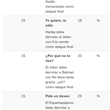
Asalto
mecanizado como
ataque final
15
Te quiero, te
18
%
odio
Harley debe
derrotar al Joker
con A la camita
como ataque final
15
¿Por qué no te
33
%
ríes?
El Joker debe
derrotar a Batman
con No tiene tanta
gracia, ¿eh?
como ataque final
15
Pide un deseo
29
%
El Espantapájaros
debe derrotar a