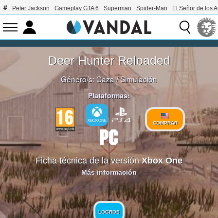
Peter Jackson
Gameplay GTA 6
Superman
Spider-Man
El Señor de los A
Deer Hunter Reloaded
Género/s:
Caza
/
Simulación
Plataformas:
COMPRAR
Ficha técnica de la versión
Xbox One
Más información
LOGROS