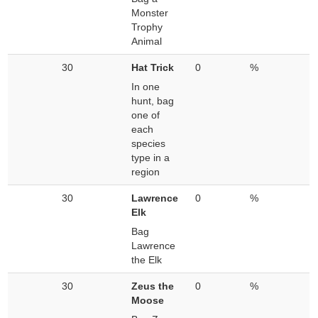
Monster
Trophy
Animal
30
Hat Trick
0
%
In one
hunt, bag
one of
each
species
type in a
region
30
Lawrence
0
%
Elk
Bag
Lawrence
the Elk
30
Zeus the
0
%
Moose