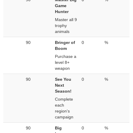
Game
Hunter
Master all 9
trophy
animals
90
Bringer of
0
%
Boom
Purchase a
level 8+
weapon
90
See You
0
%
Next
Season!
Complete
each
region's
campaign
90
Big
0
%