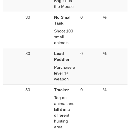
Bag Zeus
the Moose
30
No Small
0
%
Task
Shoot 100
small
animals
30
Lead
0
%
Peddler
Purchase a
level 4+
weapon
30
Tracker
0
%
Tag an
animal and
kill it in a
different
hunting
area