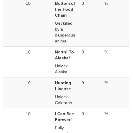
10
Bottom of
0
%
the Food
Chain
Get killed
by a
dangerous
animal
10
North! To
0
%
Alaska!
Unlock
Alaska
10
Hunting
0
%
License
Unlock
Colorado
10
I Can See
0
%
Forever!
Fully