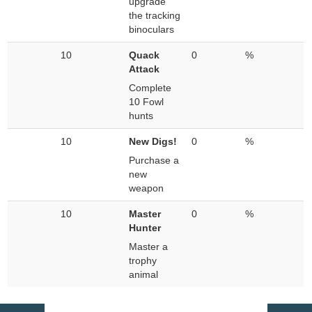
upgrade
the tracking
binoculars
10
Quack
0
%
Attack
Complete
10 Fowl
hunts
10
New Digs!
0
%
Purchase a
new
weapon
10
Master
0
%
Hunter
Master a
trophy
animal