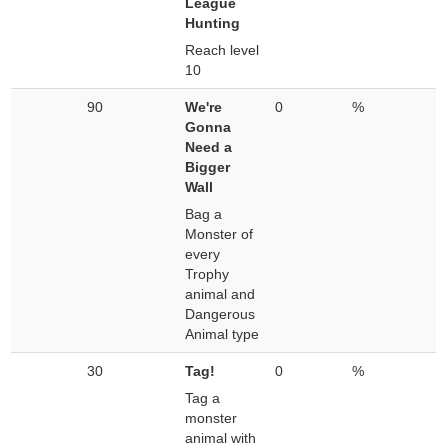
League
Hunting
Reach level
10
90
We're
0
%
Gonna
Need a
Bigger
Wall
Bag a
Monster of
every
Trophy
animal and
Dangerous
Animal type
30
Tag!
0
%
Tag a
monster
animal with