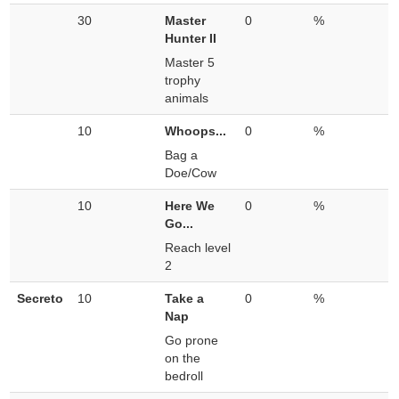
30
Master
0
%
Hunter II
Master 5
trophy
animals
10
Whoops...
0
%
Bag a
Doe/Cow
10
Here We
0
%
Go...
Reach level
2
Secreto
10
Take a
0
%
Nap
Go prone
on the
bedroll