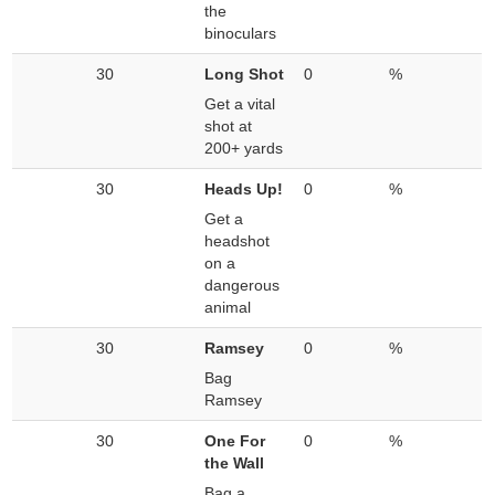
the
binoculars
30
Long Shot
0
%
Get a vital
shot at
200+ yards
30
Heads Up!
0
%
Get a
headshot
on a
dangerous
animal
30
Ramsey
0
%
Bag
Ramsey
30
One For
0
%
the Wall
Bag a