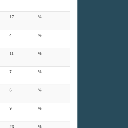
17
%
4
%
11
%
7
%
6
%
9
%
23
%