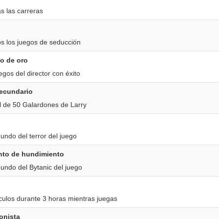
s las carreras
s los juegos de seducción
to de oro
gos del director con éxito
secundario
l de 50 Galardones de Larry
undo del terror del juego
nto de hundimiento
undo del Bytanic del juego
ulos durante 3 horas mientras juegas
onista