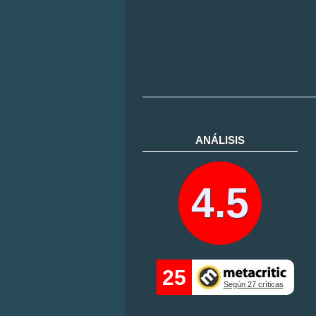
ANÁLISIS
4.5
25
Según 27 críticas