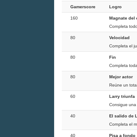
Gamerscore
Logro
160
Magnate del 
Completa todo
80
Velocidad
Completa el j
80
Fin
Completa todas
80
Mejor actor
Reúne un tota
60
Larry triunfa
Consigue una p
40
El salido de 
Completa el m
40
Pisa a fondo