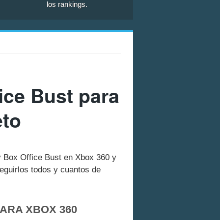
los rankings.
ice Bust para
eto
ry Box Office Bust en Xbox 360 y
guirlos todos y cuantos de
PARA XBOX 360