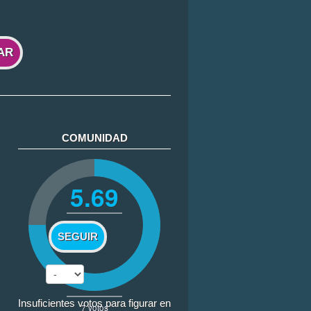
AR
COMUNIDAD
5.69
SEGUIR
Insuficientes votos para figurar en
7
votos