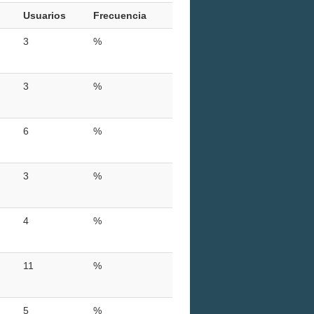
Usuarios
Frecuencia
3
%
3
%
6
%
3
%
4
%
11
%
5
%