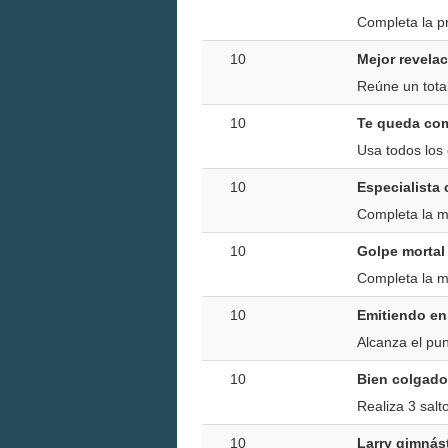
Completa la p
10
Mejor revela
Reúne un tota
10
Te queda co
Usa todos los
10
Especialista
Completa la mi
10
Golpe mortal
Completa la m
10
Emitiendo en
Alcanza el pun
10
Bien colgado
Realiza 3 salt
10
Larry gimnás