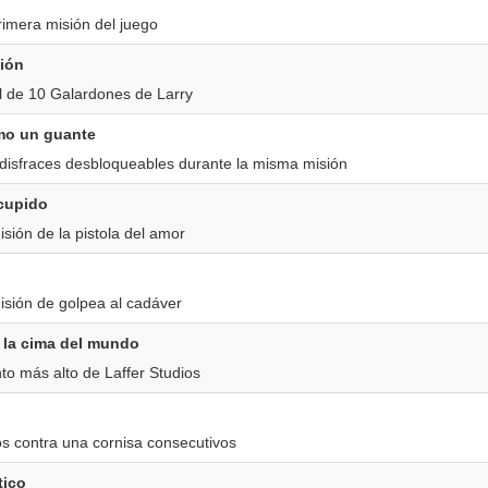
rimera misión del juego
ción
l de 10 Galardones de Larry
mo un guante
 disfraces desbloqueables durante la misma misión
 cupido
sión de la pistola del amor
isión de golpea al cadáver
 la cima del mundo
to más alto de Laffer Studios
os contra una cornisa consecutivos
tico