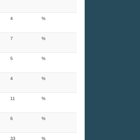
4
%
7
%
5
%
4
%
11
%
6
%
33
%