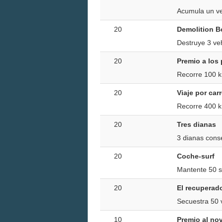
Acumula un ve
20
Demolition B
Destruye 3 ve
20
Premio a los 
Recorre 100 k
20
Viaje por car
Recorre 400 
20
Tres dianas
3 dianas conse
20
Coche-surf
Mantente 50 s
20
El recuperad
Secuestra 50 
10
Premio al no