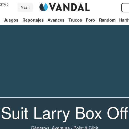
GTA 6
Más ↓
Juegos
Reportajes
Avances
Trucos
Foro
Random
Hard
 Suit Larry Box Off
Género/s:
Aventura
/
Point & Click