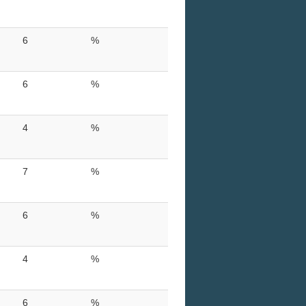
6
%
6
%
4
%
7
%
6
%
4
%
6
%