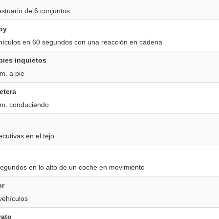
stuario de 6 conjuntos
oy
hículos en 60 segundos con una reacción en cadena
pies inquietos
m. a pie
retera
km. conduciendo
cutivas en el tejo
egundos en lo alto de un coche en movimiento
or
vehículos
vato