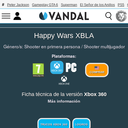
Peter Jackson
Gameplay GTA 6
Superman
El Señor de los Anillos
PS5
Happy Wars XBLA
Género/s:
Shooter en primera persona
/
Shooter multijugador
Plataformas:
COMPRAR
Ficha técnica de la versión
Xbox 360
Más información
TRUCOS XBOX 360
LOGROS