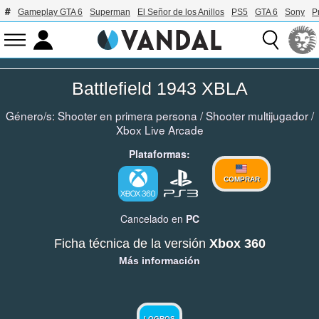
Gameplay GTA 6
Superman
El Señor de los Anillos
PS5
GTA 6
Sony
P
Battlefield 1943 XBLA
Género/s:
Shooter en primera persona
/
Shooter multijugador
/
Xbox Live Arcade
Plataformas:
COMPRAR
Cancelado en
PC
Ficha técnica de la versión
Xbox 360
Más información
LOGROS