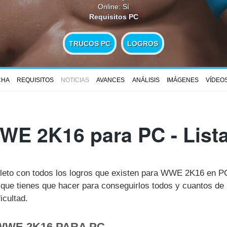
Online: Sí
Requisitos PC
TRUCOS PC
LOGROS
CHA
REQUISITOS
NOTICIAS
AVANCES
ANÁLISIS
IMÁGENES
VÍDEO
WE 2K16 para PC - List
pleto con todos los logros que existen para WWE 2K16 en 
ue tienes que hacer para conseguirlos todos y cuantos de 
icultad.
WWE 2K16 PARA PC