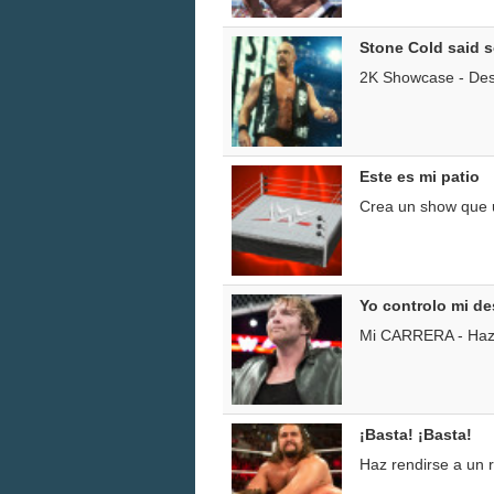
Stone Cold said 
2K Showcase - Desb
Este es mi patio
Crea un show que u
Yo controlo mi de
Mi CARRERA - Haz q
¡Basta! ¡Basta!
Haz rendirse a un 