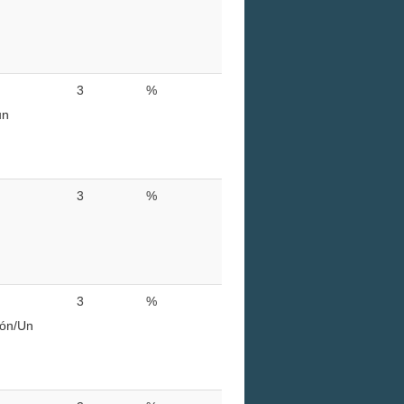
3
%
un
3
%
3
%
ión/Un