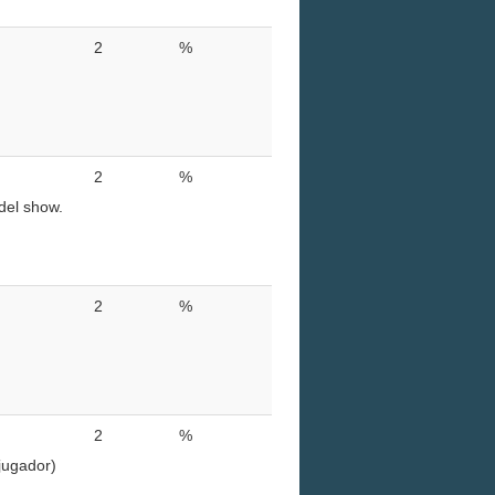
2
%
.
2
%
del show.
2
%
2
%
jugador)