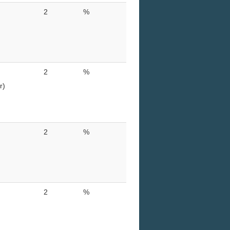
2
%
2
%
r)
2
%
2
%