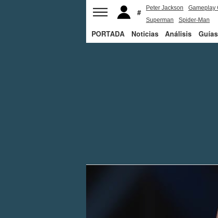
Peter Jackson
Gameplay 
Superman
Spider-Man
PORTADA
Noticias
Análisis
Guías