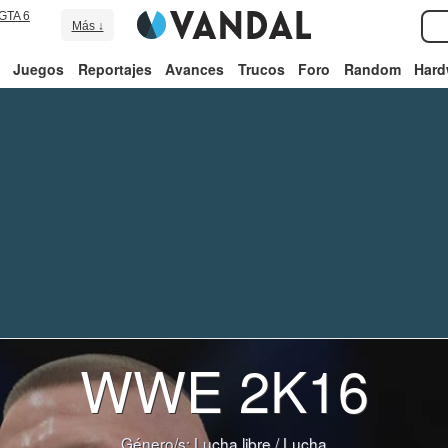
GTA 6
Más ↓
Juegos
Reportajes
Avances
Trucos
Foro
Random
Hard
WWE 2K16
Género/s:
Lucha libre
/
Lucha