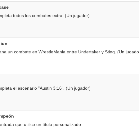
case
leta todos los combates extra. (Un jugador)
pion
na un combate en WrestleMania entre Undertaker y Sting. (Un jugado
leta el escenario "Austin 3:16". (Un jugador)
ampeón
trada que utilice un título personalizado.