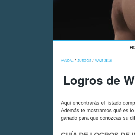
FI
VANDAL
JUEGOS
WWE 2K16
Logros de W
Aquí encontrarás el listado com
Además te mostramos qué es lo q
ganado para que conozcas su dif
GUÍA DE LOGROS DE 