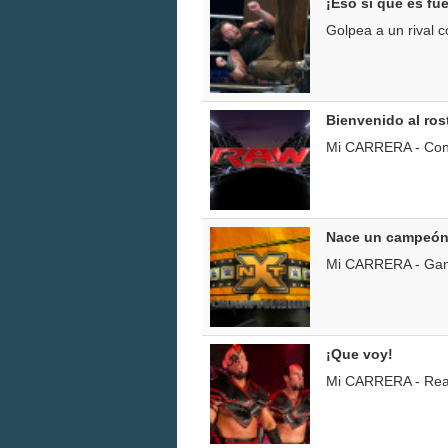
¡Eso sí que es fue
Golpea a un rival 
Bienvenido al rost
Mi CARRERA - Cons
Nace un campeón
Mi CARRERA - Gan
¡Que voy!
Mi CARRERA - Reali