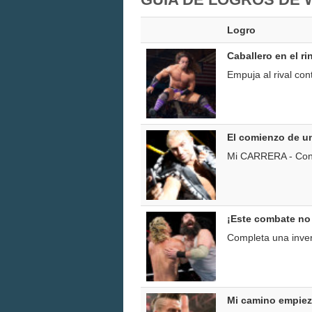
Logro
Caballero en el ri
Empuja al rival co
El comienzo de un
Mi CARRERA - Convi
¡Este combate no
Completa una inve
Mi camino empiez