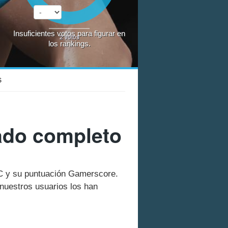
Insuficientes votos para figurar en
2
votos
los rankings.
S
ado completo
PC y su puntuación Gamerscore.
nuestros usuarios los han