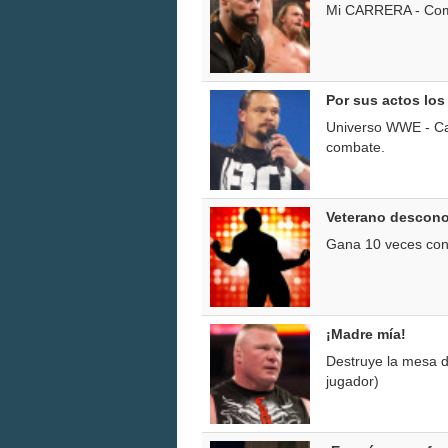
Mi CARRERA - Compl
Por sus actos los
Universo WWE - Ca
combate.
Veterano descon
Gana 10 veces con
¡Madre mía!
Destruye la mesa 
jugador)