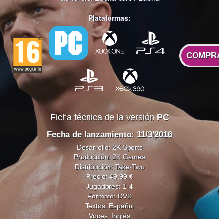
Plataformas:
COMPR
Ficha técnica de la versión
PC
Fecha de lanzamiento: 11/3/2016
Desarrollo:
2K Sports
Producción:
2K Games
Distribución:
Take-Two
Precio: 49,99 €
Jugadores: 1-4
Formato: DVD
Textos: Español
Voces: Inglés