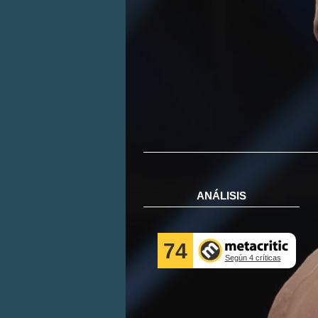
ANÁLISIS
74
Según 4 críticas