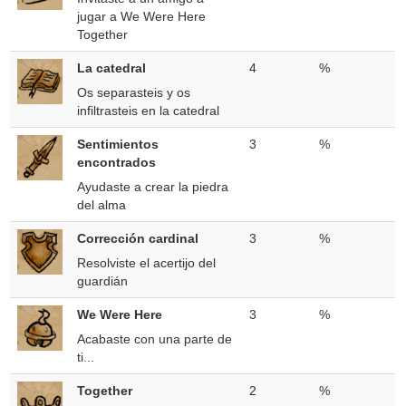
jugar a We Were Here
Together
La catedral
4
%
Os separasteis y os
infiltrasteis en la catedral
Sentimientos
3
%
encontrados
Ayudaste a crear la piedra
del alma
Corrección cardinal
3
%
Resolviste el acertijo del
guardián
We Were Here
3
%
Acabaste con una parte de
ti...
Together
2
%