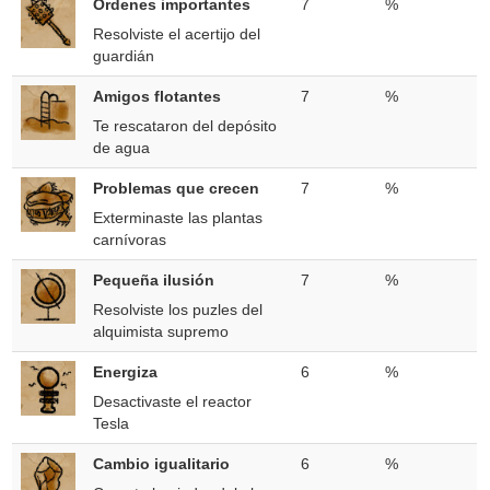
Órdenes importantes
7
%
Resolviste el acertijo del
guardián
Amigos flotantes
7
%
Te rescataron del depósito
de agua
Problemas que crecen
7
%
Exterminaste las plantas
carnívoras
Pequeña ilusión
7
%
Resolviste los puzles del
alquimista supremo
Energiza
6
%
Desactivaste el reactor
Tesla
Cambio igualitario
6
%