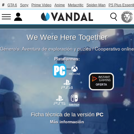
GTA 6
Sony
Prime Video
Anime
Metacritic
Spider-Man
PS Plus Essenti
We Were Here Together
Género/s:
Aventura de exploración y puzles
/
Cooperativo online
Plataformas:
OFERTA
Ficha técnica de la versión
PC
Más información