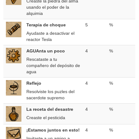
Creaste la piedra del alma
usando el poder de la
alquimia
Terapia de choque
5
%
Ayudaste a desactivar el
reactor Tesla
AGUAnta un poco
4
%
Rescataste a tu
compañero del depósito de
agua
Reflejo
4
%
Resolviste los puzles del
sacerdote supremo
La receta del desastre
4
%
Creaste el pesticida
¡Estamos juntos en esto!
4
%
Invitaste a un amigo a