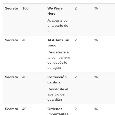
Secreto
100
We Were
2
%
Here
Acabaste con
una parte de
ti...
Secreto
40
AGUAnta un
2
%
poco
Rescataste a
tu compañero
del depósito
de agua
Secreto
40
Corrección
2
%
cardinal
Resolviste el
acertijo del
guardián
Secreto
40
Órdenes
2
%
importantes