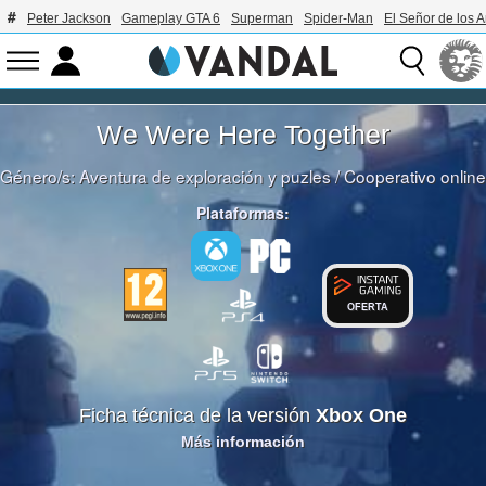
Peter Jackson
Gameplay GTA 6
Superman
Spider-Man
El Señor de los A
We Were Here Together
Género/s:
Aventura de exploración y puzles
/
Cooperativo online
Plataformas:
OFERTA
Ficha técnica de la versión
Xbox One
Más información