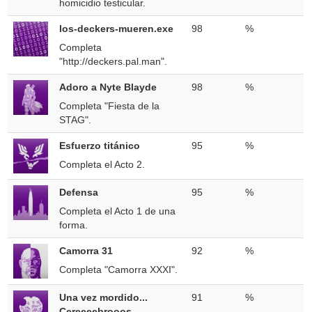
homicidio testicular.
los-deckers-mueren.exe
98
%
Completa
"http://deckers.pal.man".
Adoro a Nyte Blayde
98
%
Completa "Fiesta de la
STAG".
Esfuerzo titánico
95
%
Completa el Acto 2.
Defensa
95
%
Completa el Acto 1 de una
forma.
Camorra 31
92
%
Completa "Camorra XXXI".
Una vez mordido...
91
%
Cereeeebrooos