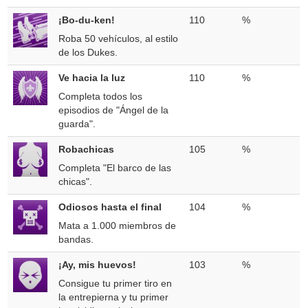
¡Bo-du-ken!
110
%
Roba 50 vehículos, al estilo
de los Dukes.
Ve hacia la luz
110
%
Completa todos los
episodios de "Ángel de la
guarda".
Robachicas
105
%
Completa "El barco de las
chicas".
Odiosos hasta el final
104
%
Mata a 1.000 miembros de
bandas.
¡Ay, mis huevos!
103
%
Consigue tu primer tiro en
la entrepierna y tu primer