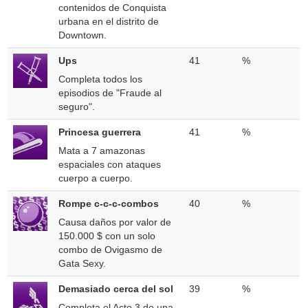
contenidos de Conquista
urbana en el distrito de
Downtown.
Ups
41
%
Completa todos los
episodios de "Fraude al
seguro".
Princesa guerrera
41
%
Mata a 7 amazonas
espaciales con ataques
cuerpo a cuerpo.
Rompe c-c-c-combos
40
%
Causa daños por valor de
150.000 $ con un solo
combo de Ovigasmo de
Gata Sexy.
Demasiado cerca del sol
39
%
Completa el Acto 3 de una