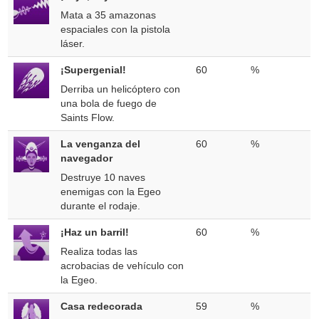
Mata a 35 amazonas
espaciales con la pistola
láser.
¡Supergenial!
60
%
Derriba un helicóptero con
una bola de fuego de
Saints Flow.
La venganza del
60
%
navegador
Destruye 10 naves
enemigas con la Egeo
durante el rodaje.
¡Haz un barril!
60
%
Realiza todas las
acrobacias de vehículo con
la Egeo.
Casa redecorada
59
%