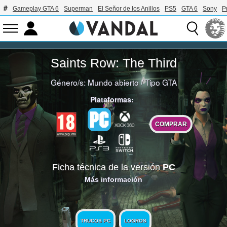
Gameplay GTA 6
Superman
El Señor de los Anillos
PS5
GTA 6
Sony
P
Saints Row: The Third
Género/s:
Mundo abierto
/
Tipo GTA
Plataformas:
COMPRAR
Ficha técnica de la versión
PC
Más información
TRUCOS PC
LOGROS