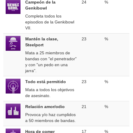
Campeón de la
24
%
Genkibowl
Completa todos los
episodios de la Genkibowl
VII.
Mantén la clase,
23
%
Steelport
Mata a 25 miembros de
bandas con "el penetrador"
y con "un pedo en una
jarra".
Todo está permitido
23
%
Mata a todos los objetivos
de asesinato.
Relación amor/odio
21
%
Provoca y/o haz cumplidos
a 50 miembros de bandas.
Hora de comer
17
%