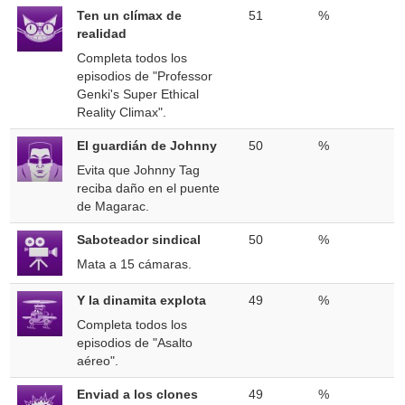
Ten un clímax de
51
%
realidad
Completa todos los
episodios de "Professor
Genki's Super Ethical
Reality Climax".
El guardián de Johnny
50
%
Evita que Johnny Tag
reciba daño en el puente
de Magarac.
Saboteador sindical
50
%
Mata a 15 cámaras.
Y la dinamita explota
49
%
Completa todos los
episodios de "Asalto
aéreo".
Enviad a los clones
49
%