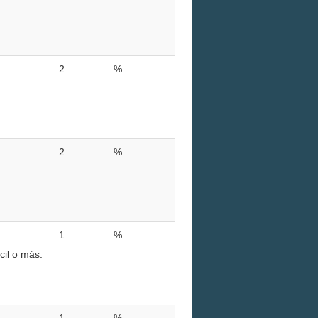
2
%
2
%
1
%
cil o más.
1
%