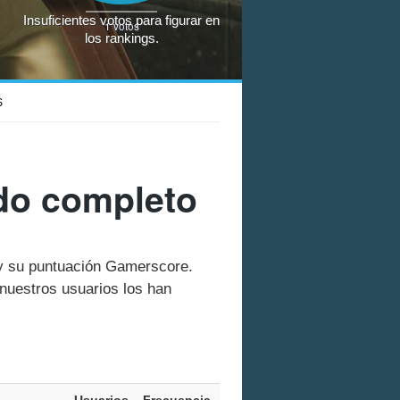
Insuficientes votos para figurar en
1
votos
los rankings.
S
ado completo
 y su puntuación Gamerscore.
nuestros usuarios los han
Usuarios
Frecuencia