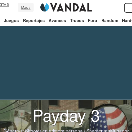
GTA 6
Más ↓
Juegos
Reportajes
Avances
Trucos
Foro
Random
Hard
Payday 3
Género/s:
Shooter en primera persona
/
Shooter multijugador