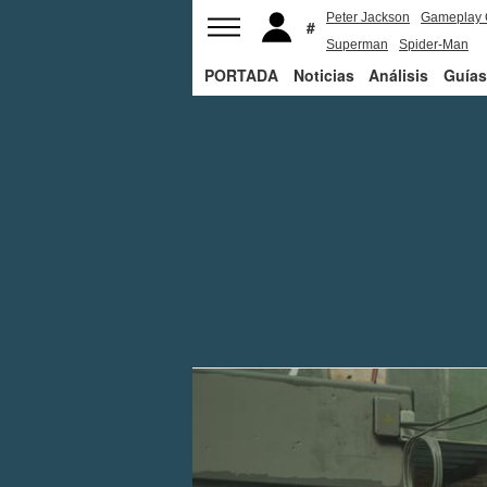
Peter Jackson
Gameplay 
Superman
Spider-Man
PORTADA
Noticias
Análisis
Guías