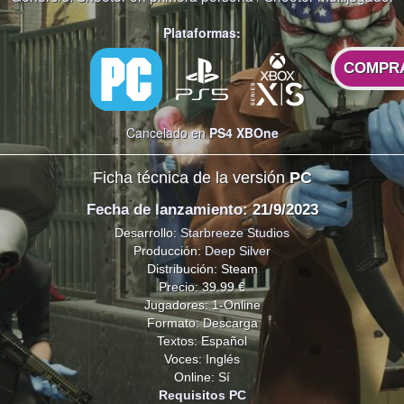
Plataformas:
COMPR
Cancelado en
PS4
XBOne
Ficha técnica de la versión
PC
Fecha de lanzamiento
: 21/9/2023
Desarrollo:
Starbreeze Studios
Producción:
Deep Silver
Distribución: Steam
Precio: 39.99 €
Jugadores: 1-Online
Formato: Descarga
Textos: Español
Voces: Inglés
Online: Sí
Requisitos PC