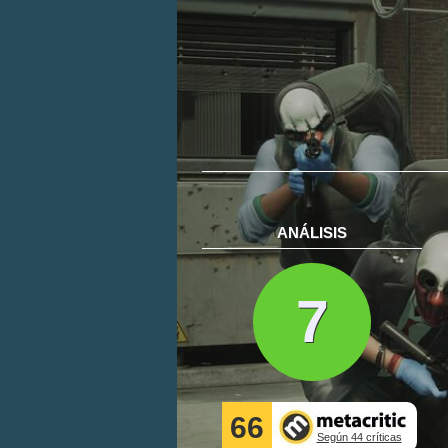
ANÁLISIS
7
66
Según 44 críticas