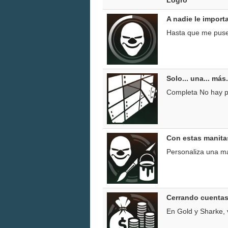
A nadie le importa
Hasta que me puse
Solo... una... más..
Completa No hay pa
Con estas manitas
Personaliza una m
Cerrando cuenta
En Gold y Sharke, v