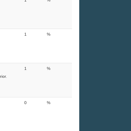
1
%
1
%
ior.
0
%