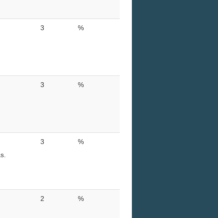
3
%
3
%
3
%
s.
2
%