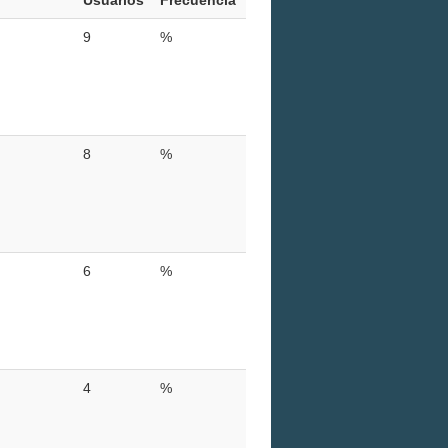
9
%
8
%
6
%
4
%