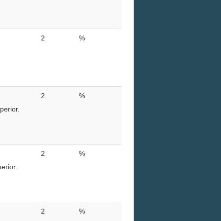
2
%
2
%
perior.
2
%
erior.
2
%