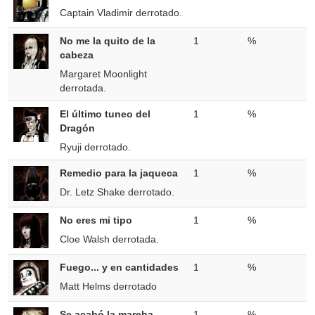
Captain Vladimir derrotado.
No me la quito de la
1
%
cabeza
Margaret Moonlight
derrotada.
El último tuneo del
1
%
Dragón
Ryuji derrotado.
Remedio para la jaqueca
1
%
Dr. Letz Shake derrotado.
No eres mi tipo
1
%
Cloe Walsh derrotada.
Fuego... y en cantidades
1
%
Matt Helms derrotado
Se acabó la marcha
1
%