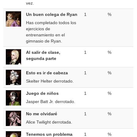
vez.
Un buen colega de Ryan
1
%
Has completado todos los
ejercicios de
entrenamiento en el
gimnasio de Ryan.
Al salir de clase,
1
%
segunda parte
Esto es ir de cabeza
1
%
Skelter Helter derrotado.
Juego de niños
1
%
Jasper Batt Jr. derrotado.
No me olvidaré
1
%
Alice Twilight derrotada.
Tenemos un problema
1
%