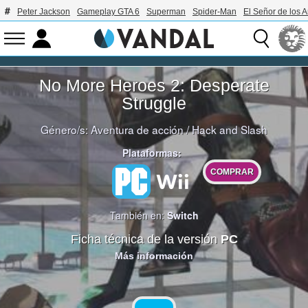
Peter Jackson
Gameplay GTA 6
Superman
Spider-Man
El Señor de los A
No More Heroes 2: Desperate
Struggle
Género/s:
Aventura de acción
/
Hack and Slash
Plataformas:
COMPRAR
También en:
Switch
Ficha técnica de la versión
PC
Más información