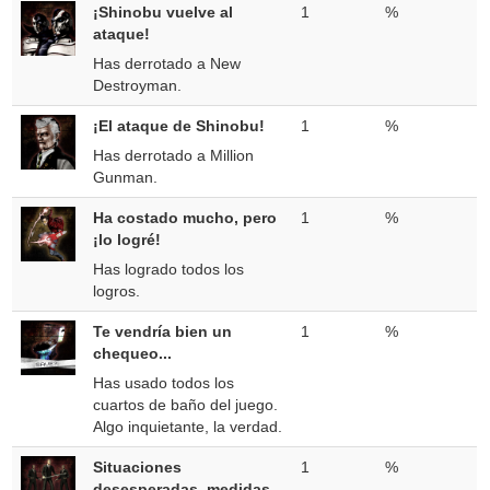
¡Shinobu vuelve al
1
%
ataque!
Has derrotado a New
Destroyman.
¡El ataque de Shinobu!
1
%
Has derrotado a Million
Gunman.
Ha costado mucho, pero
1
%
¡lo logré!
Has logrado todos los
logros.
Te vendría bien un
1
%
chequeo...
Has usado todos los
cuartos de baño del juego.
Algo inquietante, la verdad.
Situaciones
1
%
desesperadas, medidas