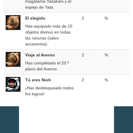
magatama Yasakani y el
espejo de Yata.
El elegido
2
%
Has equipado más de 15
objetos divinos en todas
las ranuras (salvo
accesorios).
Viaje al Averno
2
%
Has completado el 20.º
plano del Averno.
Tú eres Nioh
2
%
¡Has desbloqueado todos
los logros!