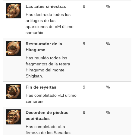
Las artes siniestras
9
%
Has destruido todos los
artilugios de las
apariciones de «El último
samurái».
Restaurador de la
9
%
Hiragumo
Has reunido todos los
fragmentos de la tetera
Hiragumo del monte
Shigisan.
Fin de reyertas
9
%
Has completado «El último
samurái».
Desorden de piedras
9
%
espirituales
Has completado «La
firmeza de los Sanada».