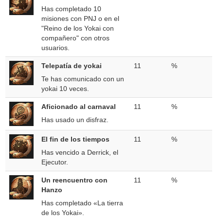
Has completado 10
misiones con PNJ o en el
"Reino de los Yokai con
compañero" con otros
usuarios.
Telepatía de yokai
11
%
Te has comunicado con un
yokai 10 veces.
Aficionado al carnaval
11
%
Has usado un disfraz.
El fin de los tiempos
11
%
Has vencido a Derrick, el
Ejecutor.
Un reencuentro con
11
%
Hanzo
Has completado «La tierra
de los Yokai».