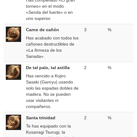
Has completado «El gran
torneo» en el modo
«Senda del fuerte» o en
uno superior.
Carne de cañón
3
%
Has acabado con todos los
cañones destructibles de
«La firmeza de los
Sanada».
De tal palo, tal astilla
2
%
Has vencido a Kojiro
Sasaki (Ganryu) usando
solo las espadas dobles de
madera. No se pueden
usar visitantes ni
compañeros.
Santa trinidad
2
%
Te has equipado con la
Kusanagi Tsurugi, la