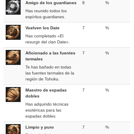
Amigo de los guardianes
8
%
Has reunido todos los
espíritus guardianes.
Vuelven los Date
7
%
Has completado «El
resurgir del clan Date».
Aficionado a las fuentes
7
%
termales
Te has bañado en todas
las fuentes termales de la
región de Tohoku.
Maestro de espadas
7
%
dobles
Has adquirido técnicas
esotéricas para las
espadas dobles.
Limpio y puro
7
%