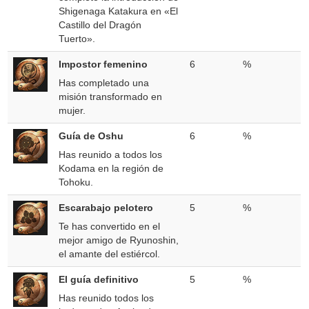
Shigenaga Katakura en «El
Castillo del Dragón
Tuerto».
Impostor femenino
6
%
Has completado una
misión transformado en
mujer.
Guía de Oshu
6
%
Has reunido a todos los
Kodama en la región de
Tohoku.
Escarabajo pelotero
5
%
Te has convertido en el
mejor amigo de Ryunoshin,
el amante del estiércol.
El guía definitivo
5
%
Has reunido todos los