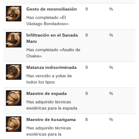
Gesto de reconciliación
9
%
Has completado «El
Vástago Bondadoso».
Infiltración en el Sanada
9
%
Maru
Has completado «Asalto de
Osaka».
Matanza indiscriminada
9
%
Has vencido a yokai de
todos los tipos.
Maestro de espada
9
%
Has adquirido técnicas
esotéricas para la espada.
Maestro de kusarigama
8
%
Has adquirido técnicas
esotéricas para la