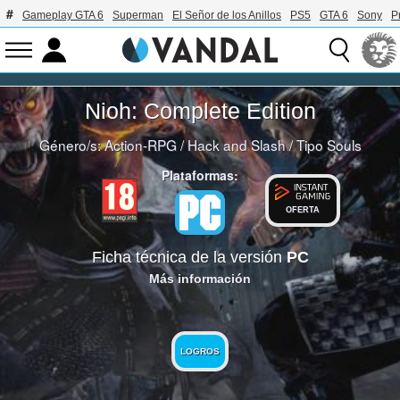
Gameplay GTA 6
Superman
El Señor de los Anillos
PS5
GTA 6
Sony
P
Nioh: Complete Edition
Género/s:
Action-RPG
/
Hack and Slash
/
Tipo Souls
Plataformas:
OFERTA
Ficha técnica de la versión
PC
Más información
LOGROS