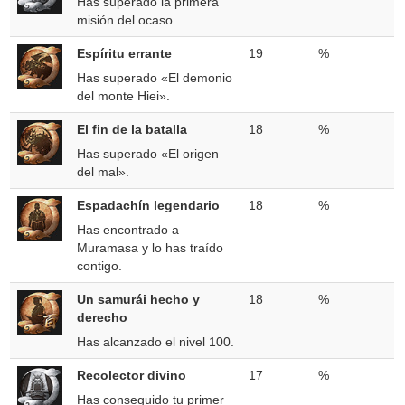
Has superado la primera
misión del ocaso.
Espíritu errante
19
%
Has superado «El demonio
del monte Hiei».
El fin de la batalla
18
%
Has superado «El origen
del mal».
Espadachín legendario
18
%
Has encontrado a
Muramasa y lo has traído
contigo.
Un samurái hecho y
18
%
derecho
Has alcanzado el nivel 100.
Recolector divino
17
%
Has conseguido tu primer