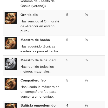
kodama de «Asalto de
Osaka (verano)».
Orniticidio
5
%
Has vencido al Onmoraki
de «Rencor en estado
puro».
Maestro de hacha
5
%
Has adquirido técnicas
esotéricas para el hacha.
Maestro de la calidad
5
%
Has reunido todos los
mejores materiales.
Compañero feo
5
%
Has usado la máscara de
un compañero feo para
vencer a un enemigo.
Bañista empedernido
4
%