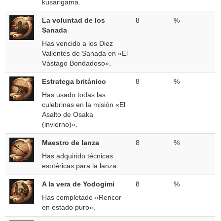
kusarigama.
La voluntad de los
8
%
Sanada
Has vencido a los Diez
Valientes de Sanada en «El
Vástago Bondadoso».
Estratega británico
8
%
Has usado todas las
culebrinas en la misión «El
Asalto de Osaka
(invierno)».
Maestro de lanza
8
%
Has adquirido técnicas
esotéricas para la lanza.
A la vera de Yodogimi
8
%
Has completado «Rencor
en estado puro».