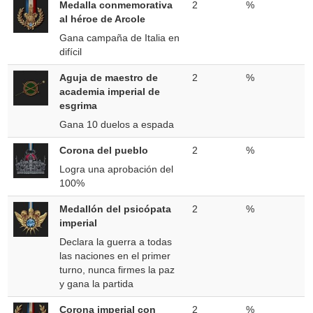
Medalla conmemorativa
2
%
al héroe de Arcole
Gana campaña de Italia en
difícil
Aguja de maestro de
2
%
academia imperial de
esgrima
Gana 10 duelos a espada
Corona del pueblo
2
%
Logra una aprobación del
100%
Medallón del psicópata
2
%
imperial
Declara la guerra a todas
las naciones en el primer
turno, nunca firmes la paz
y gana la partida
Corona imperial con
2
%