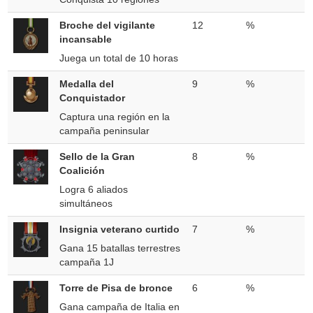
Broche del vigilante
12
%
incansable
Juega un total de 10 horas
Medalla del
9
%
Conquistador
Captura una región en la
campaña peninsular
Sello de la Gran
8
%
Coalición
Logra 6 aliados
simultáneos
Insignia veterano curtido
7
%
Gana 15 batallas terrestres
campaña 1J
Torre de Pisa de bronce
6
%
Gana campaña de Italia en