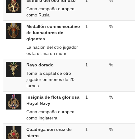
Estrella del oso furioso
1
%
Gana campaña europea
como Rusia
Medallón conmemorativo
1
%
de luchadores de
gigantes
La nación del otro jugador
es la última en morir
Rayo dorado
1
%
Toma la capital de otro
jugador en menos de 20
turnos
Insignia de flota gloriosa
1
%
Royal Navy
Gana campaña europea
como Inglaterra
Cuadriga con cruz de
1
%
hierro