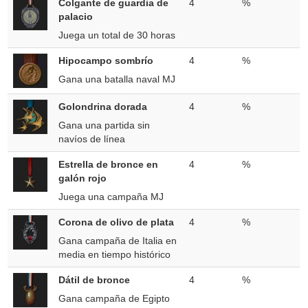
Colgante de guardia de
4
%
palacio
Juega un total de 30 horas
Hipocampo sombrío
4
%
Gana una batalla naval MJ
Golondrina dorada
4
%
Gana una partida sin
navíos de línea
Estrella de bronce en
4
%
galón rojo
Juega una campaña MJ
Corona de olivo de plata
4
%
Gana campaña de Italia en
media en tiempo histórico
Dátil de bronce
4
%
Gana campaña de Egipto