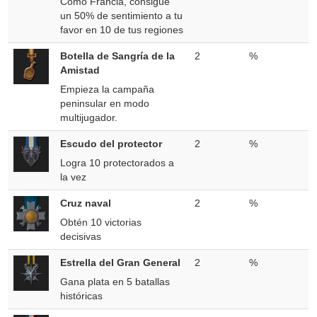
Como Francia, consigue
un 50% de sentimiento a tu
favor en 10 de tus regiones
Botella de Sangría de la
2
%
Amistad
Empieza la campaña
peninsular en modo
multijugador.
Escudo del protector
2
%
Logra 10 protectorados a
la vez
Cruz naval
2
%
Obtén 10 victorias
decisivas
Estrella del Gran General
2
%
Gana plata en 5 batallas
históricas