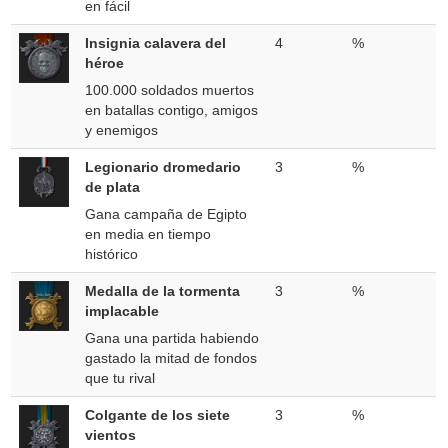
en fácil
Insignia calavera del
4
%
héroe
100.000 soldados muertos
en batallas contigo, amigos
y enemigos
Legionario dromedario
3
%
de plata
Gana campaña de Egipto
en media en tiempo
histórico
Medalla de la tormenta
3
%
implacable
Gana una partida habiendo
gastado la mitad de fondos
que tu rival
Colgante de los siete
3
%
vientos