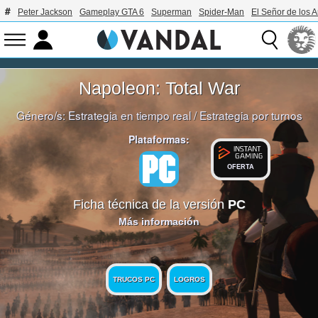
Peter Jackson
Gameplay GTA 6
Superman
Spider-Man
El Señor de los A
Napoleon: Total War
Género/s:
Estrategia en tiempo real
/
Estrategia por turnos
Plataformas:
OFERTA
Ficha técnica de la versión
PC
Más información
TRUCOS PC
LOGROS