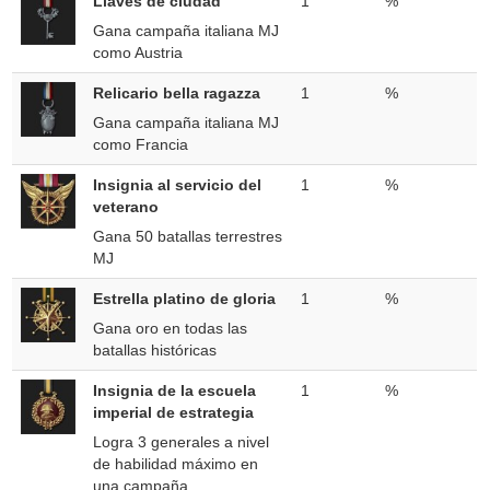
Llaves de ciudad
1
%
Gana campaña italiana MJ
como Austria
Relicario bella ragazza
1
%
Gana campaña italiana MJ
como Francia
Insignia al servicio del
1
%
veterano
Gana 50 batallas terrestres
MJ
Estrella platino de gloria
1
%
Gana oro en todas las
batallas históricas
Insignia de la escuela
1
%
imperial de estrategia
Logra 3 generales a nivel
de habilidad máximo en
una campaña