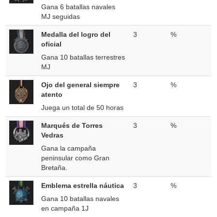
Gana 6 batallas navales
MJ seguidas
Medalla del logro del
3
%
oficial
Gana 10 batallas terrestres
MJ
Ojo del general siempre
3
%
atento
Juega un total de 50 horas
Marqués de Torres
3
%
Vedras
Gana la campaña
peninsular como Gran
Bretaña.
Emblema estrella náutica
3
%
Gana 10 batallas navales
en campaña 1J