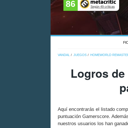
86
Según 49 críticas
FI
VANDAL
JUEGOS
HOMEWORLD REMASTER
Logros de
p
Aquí encontrarás el listado com
puntuación Gamerscore. Además 
nuestros usuarios los han ganado