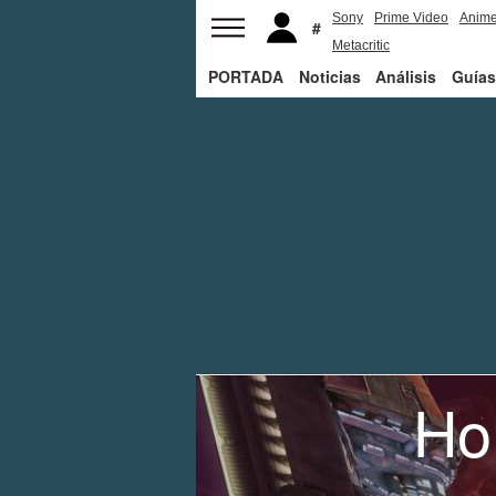
Sony
Prime Video
Anim
Metacritic
PORTADA
Noticias
Análisis
Guías
Ho