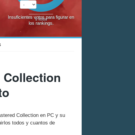
Insuficientes votos para figurar en
5
votos
los rankings.
S
Collection
to
stered Collection en PC y su
rlos todos y cuantos de