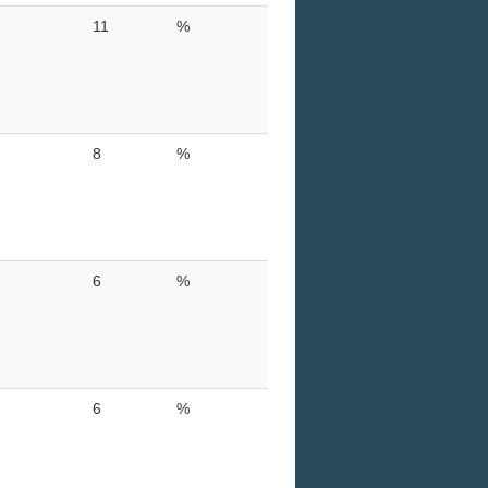
11
%
8
%
6
%
6
%