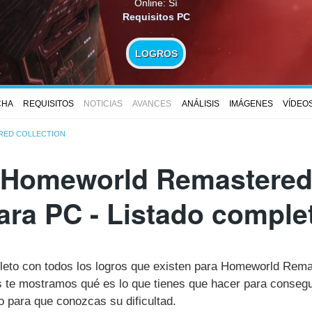
Online: Sí
Requisitos PC
LOGROS
CHA
REQUISITOS
NOTICIAS
AVANCES
ANÁLISIS
IMÁGENES
VÍDEO
ED COLLECTION
 Homeworld Remastered 
ara PC - Listado comple
pleto con todos los logros que existen para Homeworld Rema
te mostramos qué es lo que tienes que hacer para consegui
 para que conozcas su dificultad.