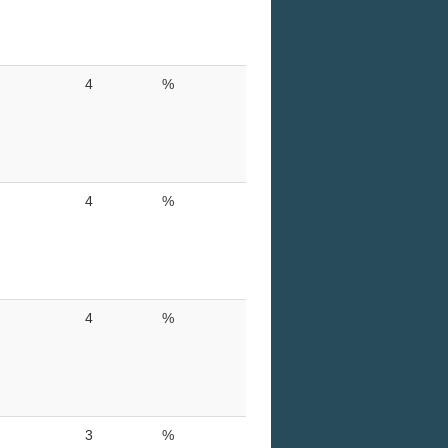
4
%
4
%
4
%
3
%