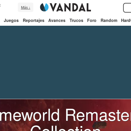
e
Más ↓
Juegos
Reportajes
Avances
Trucos
Foro
Random
Hard
meworld Remaste
Collection