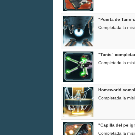
"Puerta de Tannh
Completada la mis
"Tanis" completa
Completada la mis
Homeworld compl
Completada la mis
"Capilla del peli
Completada la mis