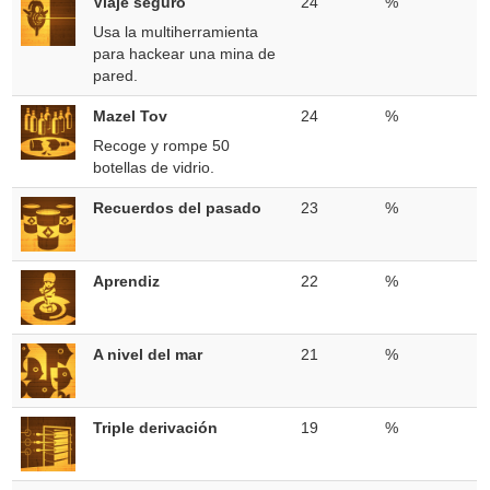
Viaje seguro
24
%
Usa la multiherramienta
para hackear una mina de
pared.
Mazel Tov
24
%
Recoge y rompe 50
botellas de vidrio.
Recuerdos del pasado
23
%
Aprendiz
22
%
A nivel del mar
21
%
Triple derivación
19
%