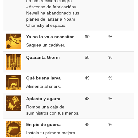
no has recibido el logro
«Ascenso de fabricación»,
Newell ha abandonado sus
planes de lanzar a Noam
Chomsky al espacio.
Ya no lo va a necesitar
60
%
Saquea un cadáver.
Quaranta Giorni
58
%
Qué buena larva
49
%
Alimenta al snark.
Aplasta y agarra
48
%
Rompe una caja de
suministros con tus manos.
En pie de guerra
48
%
Instala tu primera mejora