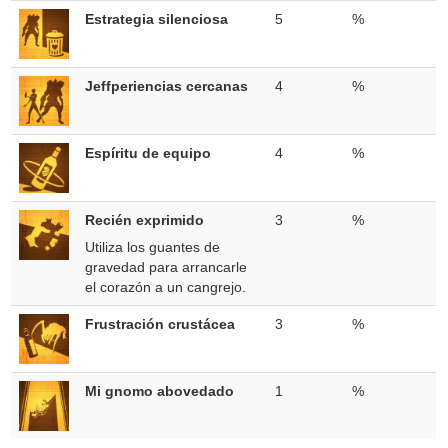
Estrategia silenciosa
5
%
Jeffperiencias cercanas
4
%
Espíritu de equipo
4
%
Recién exprimido
3
%
Utiliza los guantes de
gravedad para arrancarle
el corazón a un cangrejo.
Frustración crustácea
3
%
Mi gnomo abovedado
1
%