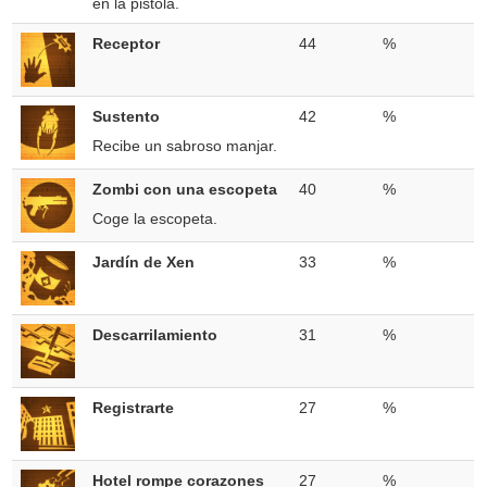
en la pistola.
Receptor
44
%
Sustento
42
%
Recibe un sabroso manjar.
Zombi con una escopeta
40
%
Coge la escopeta.
Jardín de Xen
33
%
Descarrilamiento
31
%
Registrarte
27
%
Hotel rompe corazones
27
%