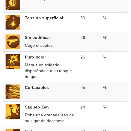
Tensión superficial
26
%
Sin codificar
26
%
Coge el subfusil.
Puro dolor
26
%
Mata a un soldado
disparándole a su tanque
de gas.
Cortacables
25
%
Saqueo Xen
24
%
Roba una granada Xen de
su lugar de descanso.