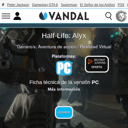
Peter Jackson
Gameplay GTA 6
Superman
El Señor de los Anillos
PS5
Half-Life: Alyx
Género/s:
Aventura de acción
/
Realidad Virtual
Plataformas:
OFERTA
Ficha técnica de la versión
PC
Más información
LOGROS