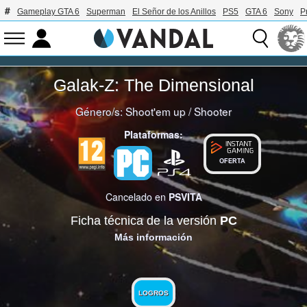
Gameplay GTA 6
Superman
El Señor de los Anillos
PS5
GTA 6
Sony
P
Galak-Z: The Dimensional
Género/s:
Shoot'em up
/
Shooter
Plataformas:
OFERTA
Cancelado en
PSVITA
Ficha técnica de la versión
PC
Más información
LOGROS