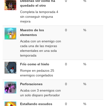
Deberías ver cómo ha
0
%
quedado el otro
Completa la temporada 4
sin conseguir ninguna
mejora
Maestro de los
0
%
elementos
Acaba con un enemigo con
cada una de las mejoras
elementales en una sola
temporada
Frío como el hielo
0
%
Rompe en pedazos 25
enemigos congelados
Perforaciones
0
%
Acaba con 3 enemigos con
un solo disparo perforador
Estallando escudos
0
%