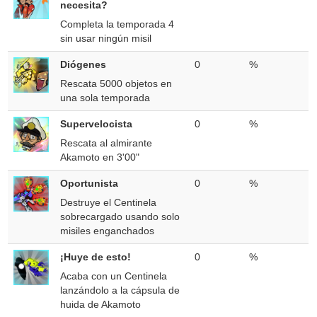
necesita?
Completa la temporada 4
sin usar ningún misil
Diógenes
0
%
Rescata 5000 objetos en
una sola temporada
Supervelocista
0
%
Rescata al almirante
Akamoto en 3'00"
Oportunista
0
%
Destruye el Centinela
sobrecargado usando solo
misiles enganchados
¡Huye de esto!
0
%
Acaba con un Centinela
lanzándolo a la cápsula de
huida de Akamoto