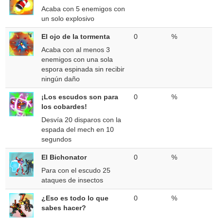
Acaba con 5 enemigos con
un solo explosivo
El ojo de la tormenta
0
%
Acaba con al menos 3
enemigos con una sola
espora espinada sin recibir
ningún daño
¡Los escudos son para
0
%
los cobardes!
Desvía 20 disparos con la
espada del mech en 10
segundos
El Bichonator
0
%
Para con el escudo 25
ataques de insectos
¿Eso es todo lo que
0
%
sabes hacer?