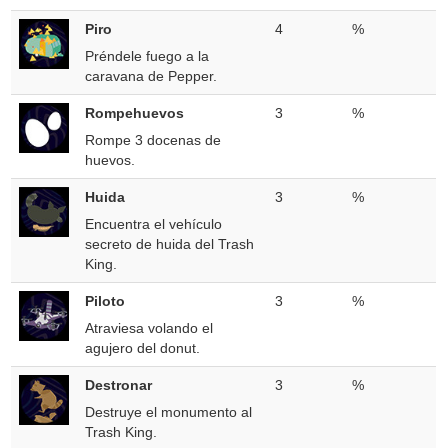
Piro
4
%
Préndele fuego a la
caravana de Pepper.
Rompehuevos
3
%
Rompe 3 docenas de
huevos.
Huida
3
%
Encuentra el vehículo
secreto de huida del Trash
King.
Piloto
3
%
Atraviesa volando el
agujero del donut.
Destronar
3
%
Destruye el monumento al
Trash King.