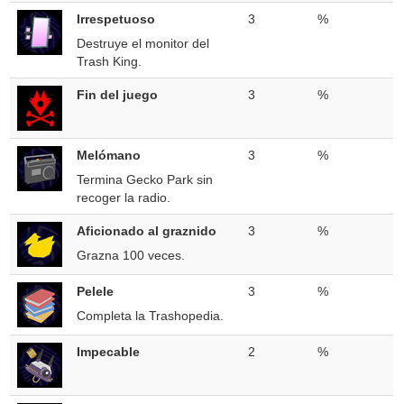
Irrespetuoso
3
%
Destruye el monitor del
Trash King.
Fin del juego
3
%
Melómano
3
%
Termina Gecko Park sin
recoger la radio.
Aficionado al graznido
3
%
Grazna 100 veces.
Pelele
3
%
Completa la Trashopedia.
Impecable
2
%