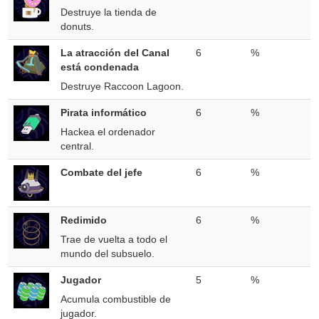
Destruye la tienda de
donuts.
La atracción del Canal
6
%
está condenada
Destruye Raccoon Lagoon.
Pirata informático
6
%
Hackea el ordenador
central.
Combate del jefe
6
%
Redimido
6
%
Trae de vuelta a todo el
mundo del subsuelo.
Jugador
5
%
Acumula combustible de
jugador.