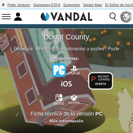
Peter Jackson
Gameplay GTA 6
Superman
Spider-Man
El Señor de los A
Donut County
Género/s:
Aventura de exploración y puzles
/
Puzle
Plataformas:
OFERTA
Ficha técnica de la versión
PC
Más información