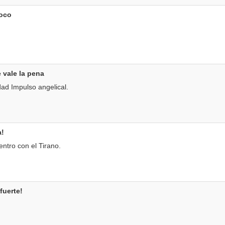
loco
 vale la pena
dad Impulso angelical.
a!
ntro con el Tirano.
fuerte!