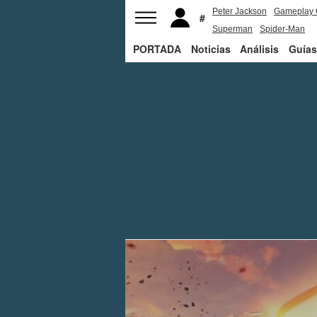
Peter Jackson
Gameplay 
Superman
Spider-Man
PORTADA
Noticias
Análisis
Guías