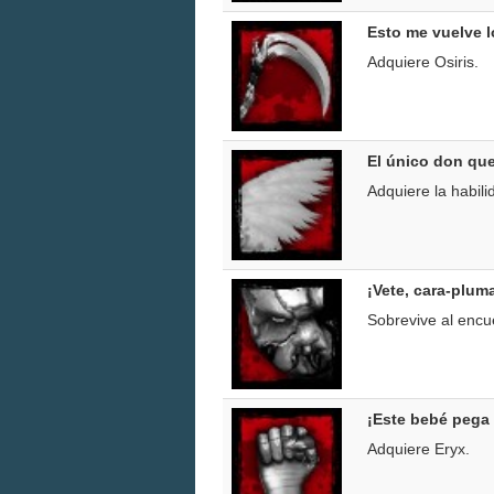
Esto me vuelve 
Adquiere Osiris.
El único don que
Adquiere la habili
¡Vete, cara-plum
Sobrevive al encue
¡Este bebé pega 
Adquiere Eryx.