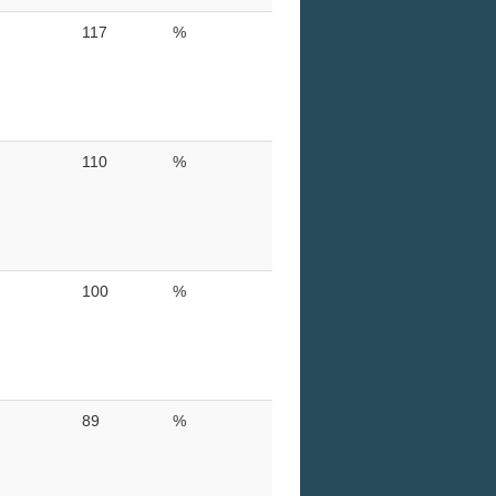
117
%
110
%
100
%
89
%