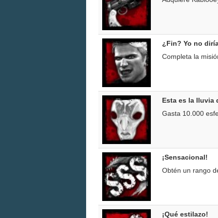
¿Fin? Yo no dirí
Completa la misió
Esta es la lluvi
Gasta 10.000 esfe
¡Sensacional!
Obtén un rango de
¡Qué estilazo!