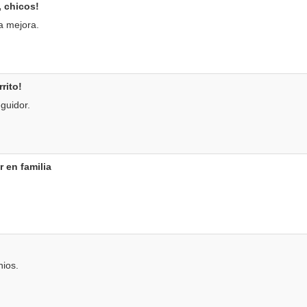
, chicos!
a mejora.
rito!
guidor.
 en familia
ios.