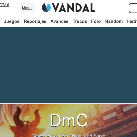
GTA 6
Más ↓
Juegos
Reportajes
Avances
Trucos
Foro
Random
Hard
DmC
Género/s:
Acción
/
Hack and Slash