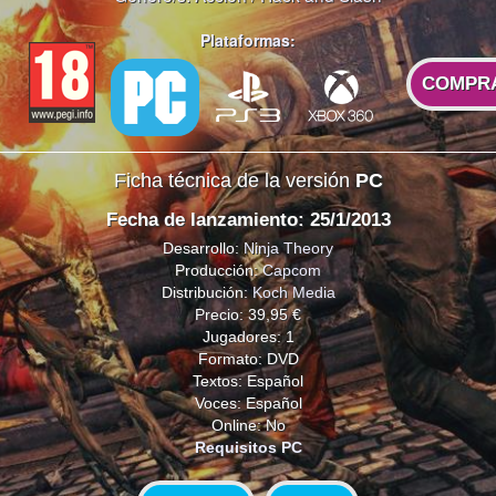
Plataformas:
COMPR
Ficha técnica de la versión
PC
Fecha de lanzamiento: 25/1/2013
Desarrollo:
Ninja Theory
Producción:
Capcom
Distribución:
Koch Media
Precio: 39,95 €
Jugadores: 1
Formato: DVD
Textos: Español
Voces: Español
Online: No
Requisitos PC