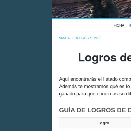
FICHA
R
VANDAL
JUEGOS
DMC
Logros d
Aquí encontrarás el listado com
Además te mostramos qué es lo q
ganado para que conozcas su dif
GUÍA DE LOGROS DE 
Logro