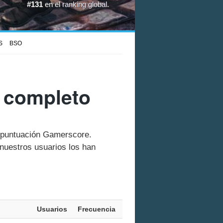
#131
en el
ranking global
.
S
BSO
 completo
u puntuación Gamerscore.
nuestros usuarios los han
Usuarios
Frecuencia