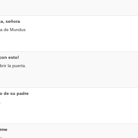
ga, señora
lla de Mundus
con esto!
brir la puerta.
ío de su padre
.
arme
y.