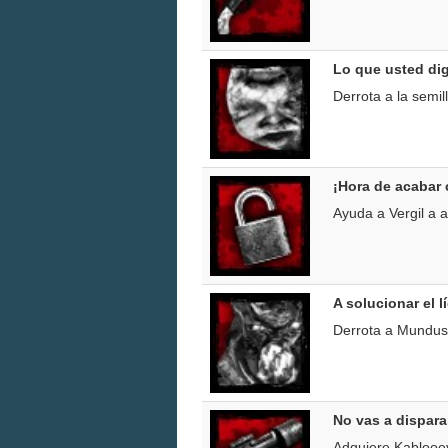
Lo que usted di
Derrota a la semi
¡Hora de acabar 
Ayuda a Vergil a a
A solucionar el l
Derrota a Mundus
No vas a dispar
Adquiere Kablooe