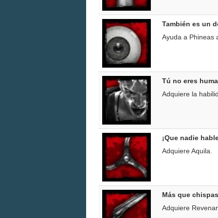
También es un 
Ayuda a Phineas a
Tú no eres huma
Adquiere la habil
¡Que nadie hable
Adquiere Aquila.
Más que chispa
Adquiere Revenan