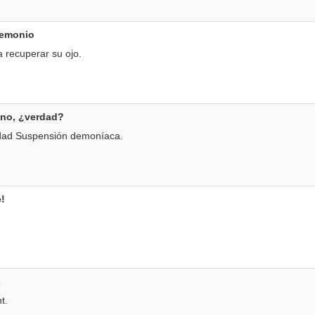
demonio
 recuperar su ojo.
no, ¿verdad?
idad Suspensión demoníaca.
!
s
t.