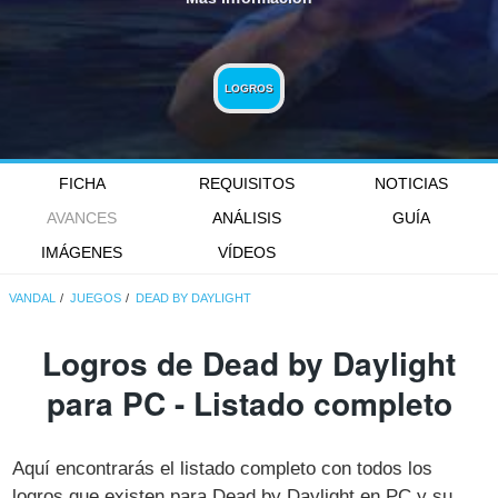
LOGROS
FICHA
REQUISITOS
NOTICIAS
AVANCES
ANÁLISIS
GUÍA
IMÁGENES
VÍDEOS
VANDAL
JUEGOS
DEAD BY DAYLIGHT
Logros de Dead by Daylight
para PC - Listado completo
Aquí encontrarás el listado completo con todos los
logros que existen para Dead by Daylight en PC y su