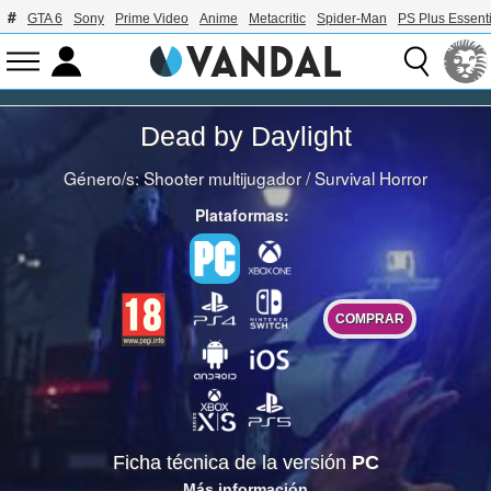
GTA 6
Sony
Prime Video
Anime
Metacritic
Spider-Man
PS Plus Essenti
Dead by Daylight
Género/s:
Shooter multijugador
/
Survival Horror
Plataformas:
COMPRAR
Ficha técnica de la versión
PC
Más información