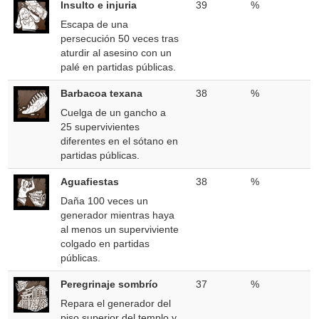
Insulto e injuria
39
%
Escapa de una
persecución 50 veces tras
aturdir al asesino con un
palé en partidas públicas.
Barbacoa texana
38
%
Cuelga de un gancho a
25 supervivientes
diferentes en el sótano en
partidas públicas.
Aguafiestas
38
%
Daña 100 veces un
generador mientras haya
al menos un superviviente
colgado en partidas
públicas.
Peregrinaje sombrío
37
%
Repara el generador del
piso superior del templo y